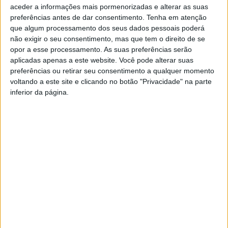
aceder a informações mais pormenorizadas e alterar as suas
preferências antes de dar consentimento.
Tenha em atenção
que algum processamento dos seus dados pessoais poderá
não exigir o seu consentimento, mas que tem o direito de se
opor a esse processamento. As suas preferências serão
aplicadas apenas a este website. Você pode alterar suas
preferências ou retirar seu consentimento a qualquer momento
voltando a este site e clicando no botão "Privacidade" na parte
São Miguel de Acha recebeu 7º Encontro de
inferior da página.
Cantares Quaresmais
Rádio Castelo Branco
-
29 de Março, 2026
0