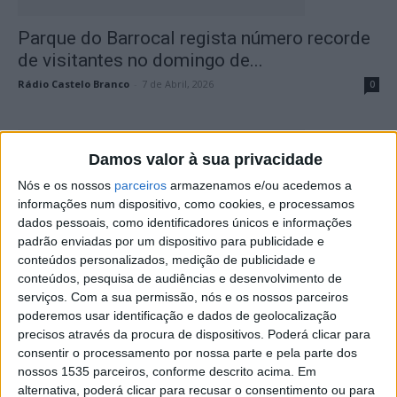
Parque do Barrocal regista número recorde
de visitantes no domingo de...
Rádio Castelo Branco
-
7 de Abril, 2026
0
Damos valor à sua privacidade
Nós e os nossos
parceiros
armazenamos e/ou acedemos a
informações num dispositivo, como cookies, e processamos
dados pessoais, como identificadores únicos e informações
padrão enviadas por um dispositivo para publicidade e
conteúdos personalizados, medição de publicidade e
conteúdos, pesquisa de audiências e desenvolvimento de
Idanha-a-Nova preserva património através
serviços.
Com a sua permissão, nós e os nossos parceiros
de curso ibérico
poderemos usar identificação e dados de geolocalização
precisos através da procura de dispositivos. Poderá clicar para
Rádio Castelo Branco
-
5 de Abril, 2026
0
consentir o processamento por nossa parte e pela parte dos
nossos 1535 parceiros, conforme descrito acima. Em
alternativa, poderá clicar para recusar o consentimento ou para