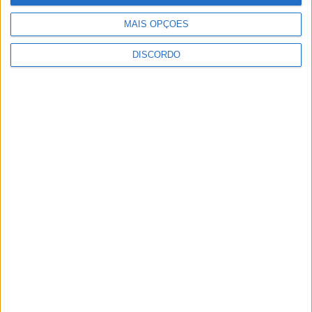
em encontro nacional de cantares
Rádio Castelo Branco
-
17 de Março, 2026
0
MAIS OPÇÕES
DISCORDO
1
2
3
PUBLICIDADE
PUBLICIDADE
PUBLICIDADE