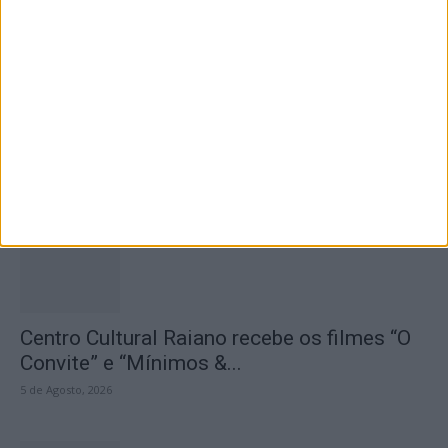
Seminário das Missões acolhe Feira Anual
de Cernache do Bonjardim
5 de Agosto, 2026
Centro Cultural Raiano recebe os filmes “O
Convite” e “Mínimos &...
5 de Agosto, 2026