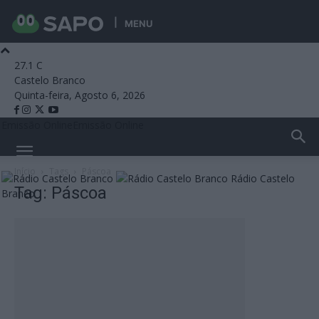
MENU
27.1
C
Castelo Branco
Quinta-feira, Agosto 6, 2026
Emissão Online
Emissão Online
Início
Tags
Páscoa
Rádio Castelo
Tag: Páscoa
Branco