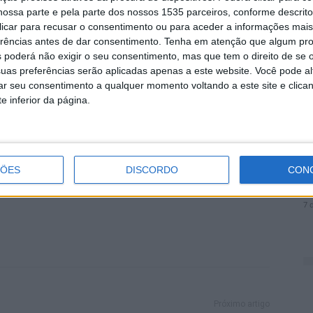
ossa parte e pela parte dos nossos 1535 parceiros, conforme descrit
desta iniciativa.
 clicar para recusar o consentimento ou para aceder a informações ma
D
erências antes de dar consentimento.
Tenha em atenção que algum pr
e
o sucesso alcançado desta atividade “reforça a
 poderá não exigir o seu consentimento, mas que tem o direito de se 
7 
aproximam as pessoas da natureza e fortalecem os
uas preferências serão aplicadas apenas a este website. Você pode al
rar seu consentimento a qualquer momento voltando a este site e clica
a a valorização do Parque do Barrocal enquanto
e inferior da página.
oa
2
ÇÕES
DISCORDO
CON
d
7 
Próximo artigo