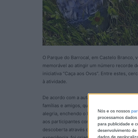
O Parque do Barrocal, em Castelo Branco, v
memorável ao atingir um número recorde de 
iniciativa “Caça aos Ovos”. Entre estes, c
à atividade.
De acordo com a autarquia, a iniciativa des
famílias e amigos, que se juntaram para viv
Nós e os nossos
par
alegria, enchendo o Parque de energia e ve
processamos dados p
aos participantes consistia em descobrir 
para publicidade e 
descoberta através de fotografias, habilita
desenvolvimento de 
dados de geolocaliza
experiência, foi criada uma pasta partilhad