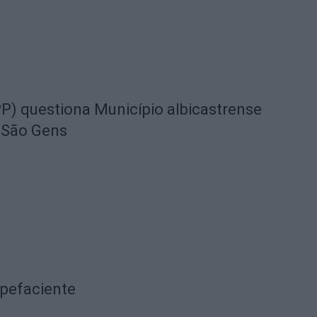
) questiona Município albicastrense
 São Gens
upefaciente