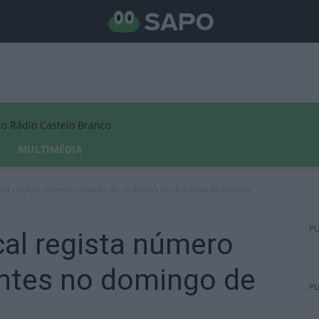
Rádio Castelo Branco
MULTIMÉDIA
al regista número recorde de visitantes no domingo de Páscoa
PU
al regista número
antes no domingo de
PU