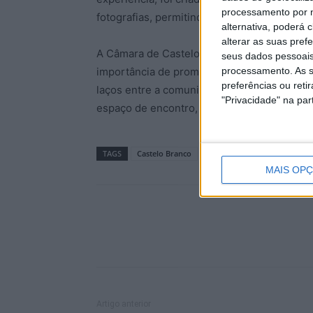
processamento por n
fotografias, permitindo reviver os momentos 
alternativa, poderá
alterar as suas pref
A Câmara de Castelo Branco considera que, 
seus dados pessoais
importância de promover experiências que 
processamento. As s
preferências ou reti
laços entre a comunidade, contribuindo par
"Privacidade" na part
espaço de encontro, lazer e bem-estar”.
TAGS
Castelo Branco
Parque do Barrocal
Pásc
MAIS OP
Artigo anterior