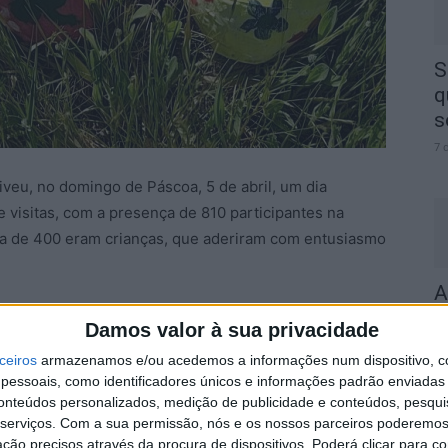
S
q
s
7 
iveu, no domingo de Páscoa, 5 de abril, um dia
visitas, com a presença de 810 participantes na
erca de 400 eram crianças, que aderiram com entusiasmo
A
a
tacou-se pela forte participação em grupo, reunindo
Damos valor à sua privacidade
er esta experiência em ambiente de convívio, partilha e
7 
ceiros
armazenamos e/ou acedemos a informações num dispositivo, c
rdadeiro espírito de descoberta. O desafio lançado
essoais, como identificadores únicos e informações padrão enviadas 
3 ovos escondidos no Parque e comprovar a sua
conteúdos personalizados, medição de publicidade e conteúdos, pesqui
ndo-se assim a ganhar prémios. Para prolongar esta
serviços.
Com a sua permissão, nós e os nossos parceiros poderemos 
ção precisos através da procura de dispositivos. Poderá clicar para co
a onde os participantes puderam reunir as suas