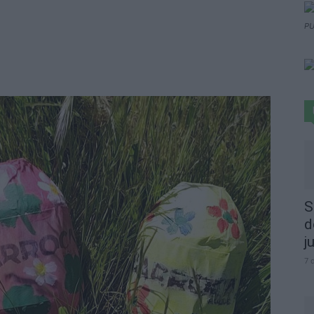
PU
S
d
j
7 