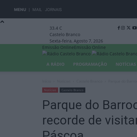
MENU
MAIL
JORNAIS
33.4
C
Castelo Branco
Sexta-feira, Agosto 7, 2026
Emissão Online
Emissão Online
A RÁDIO
PROGRAMAÇÃO
NOTÍCIAS
Início
Notícias
Castelo Branco
Parque do Barroc
Notícias
Castelo Branco
Parque do Barroc
recorde de visit
Páscoa