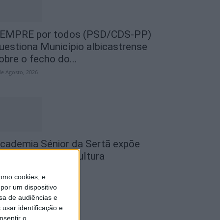
EMPRE por todos (PSD/CDS-PP)
uestiona Município albicastrense
obre o fecho do...
de Agosto, 2026
cademia Sénior da Sertã expõe
rtes na Casa da Cultura
de Agosto, 2026
omo cookies, e
por um dispositivo
sa de audiências e
usar identificação e
nsentir o