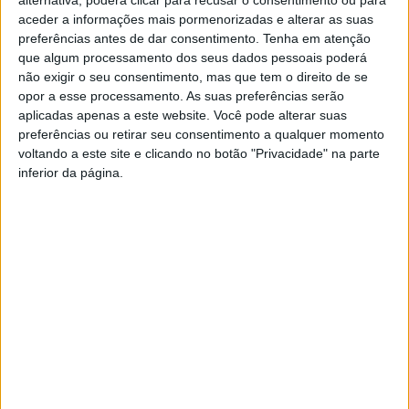
aceder a informações mais pormenorizadas e alterar as suas
preferências antes de dar consentimento.
Tenha em atenção
que algum processamento dos seus dados pessoais poderá
não exigir o seu consentimento, mas que tem o direito de se
opor a esse processamento. As suas preferências serão
aplicadas apenas a este website. Você pode alterar suas
preferências ou retirar seu consentimento a qualquer momento
Judocas da Escola de Judo Ana Hormigo
voltando a este site e clicando no botão "Privacidade" na parte
inferior da página.
no XII Campus Internacional...
Rádio Castelo Branco
-
2 de Outubro, 2023
0