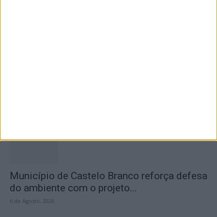
6 de Agosto, 2026
Concurso de Fotografia “Padre João Maia
2026” distinguiu os melhores olhares...
6 de Agosto, 2026
Município de Castelo Branco reforça defesa
do ambiente com o projeto...
6 de Agosto, 2026