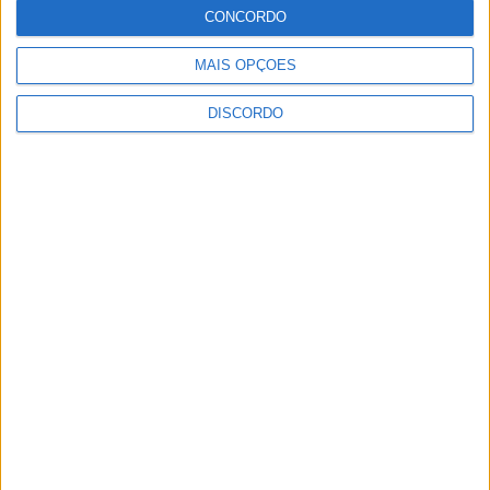
de prata em Pádua
CONCORDO
Rádio Castelo Branco
-
11 de Setembro, 2023
0
MAIS OPÇÕES
DISCORDO
15
16
17
PUBLICIDADE
PUBLICIDADE
PUBLICIDADE