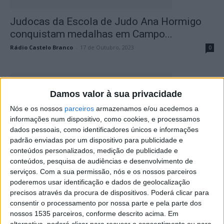
Judocas da Escola de Judo Ana Hormigo
conquistam medalhas em Campo...
Rádio Castelo Branco
-
17 de Outubro, 2023
0
Damos valor à sua privacidade
Nós e os nossos
parceiros
armazenamos e/ou acedemos a
informações num dispositivo, como cookies, e processamos
dados pessoais, como identificadores únicos e informações
padrão enviadas por um dispositivo para publicidade e
conteúdos personalizados, medição de publicidade e
conteúdos, pesquisa de audiências e desenvolvimento de
Adriana Torres convocada para o
serviços.
Com a sua permissão, nós e os nossos parceiros
Campeonato do Mundo Juniores
poderemos usar identificação e dados de geolocalização
Rádio Castelo Branco
-
2 de Outubro, 2023
0
precisos através da procura de dispositivos. Poderá clicar para
consentir o processamento por nossa parte e pela parte dos
nossos 1535 parceiros, conforme descrito acima. Em
alternativa, poderá clicar para recusar o consentimento ou para