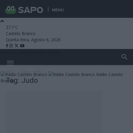
MENU
27.7
C
Castelo Branco
Quinta-feira, Agosto 6, 2026
Emissão Online
Emissão Online
Início
Tags
Judo
Rádio Castelo
Tag: Judo
Branco