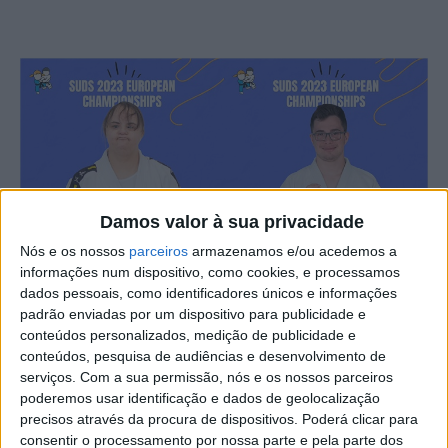
Damos valor à sua privacidade
Nós e os nossos
parceiros
armazenamos e/ou acedemos a
informações num dispositivo, como cookies, e processamos
dados pessoais, como identificadores únicos e informações
A Junta de Freguesia de Castelo Branco homenageia os
padrão enviadas por um dispositivo para publicidade e
judocas Cláudia Gaspar e Diogo Côrte, esta 5ªfeira, 21 de
conteúdos personalizados, medição de publicidade e
setembro, pelas 21h.
conteúdos, pesquisa de audiências e desenvolvimento de
serviços.
Com a sua permissão, nós e os nossos parceiros
poderemos usar identificação e dados de geolocalização
Este reconhecimento vem no seguimento da conquista
precisos através da procura de dispositivos. Poderá clicar para
da medalha de prata que cada atleta conquistou
consentir o processamento por nossa parte e pela parte dos