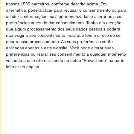
recentemente, nos Campeonatos Europeus da
nossos 1535 parceiros, conforme descrito acima. Em
SUDS2023 (Sports Union for Down Síndrome), que
alternativa, poderá clicar para recusar o consentimento ou para
aceder a informações mais pormenorizadas e alterar as suas
decorreram em Itália.
preferências antes de dar consentimento.
Tenha em atenção
que algum processamento dos seus dados pessoais poderá
Em nota, o executivo refere que esta celebração é o
não exigir o seu consentimento, mas que tem o direito de se
“reconhecimento do trabalho promotor de verdadeira
opor a esse processamento. As suas preferências serão
aplicadas apenas a este website. Você pode alterar suas
integração comunitária de pessoas com limitações
preferências ou retirar seu consentimento a qualquer momento
diversificadas e capacidades específicas e especiais,
voltando a este site e clicando no botão "Privacidade" na parte
digno de todos os encómios e agradecimentos”.
inferior da página.
Esta homenagem vai acontecer durante a reunião aberta
do Executivo da Junta de Freguesia de Castelo Branco.
Além dos judocas, também as instituições que os apoiam,
Escola de Judo Ana Hormigo e APPACDM de Castelo
Branco, vão ser reconhecidas.
TAGS
Castelo Branco
Judo
Junta de Freguesia