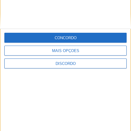
SEMPRE por todos (PSD/CDS-PP)
questiona Município albicastrense sobre
o fecho do miradouro de São Gens
CONCORDO
MAIS OPÇÕES
DISCORDO
Dois detidos por tráfico de
estupefaciente