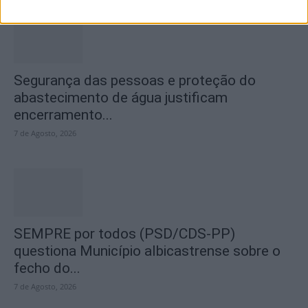
Segurança das pessoas e proteção do
abastecimento de água justificam
encerramento...
7 de Agosto, 2026
SEMPRE por todos (PSD/CDS-PP)
questiona Município albicastrense sobre o
fecho do...
7 de Agosto, 2026