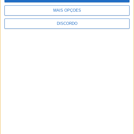
perfil de autoestrada em reunião...
Rádio Castelo Branco
-
7 de Maio, 2026
0
MAIS OPÇÕES
DISCORDO
1
2
PUBLICIDADE
PUBLICIDADE
PUBLICIDADE