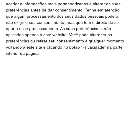
aceder a informações mais pormenorizadas e alterar as suas
preferências antes de dar consentimento.
Tenha em atenção
que algum processamento dos seus dados pessoais poderá
não exigir o seu consentimento, mas que tem o direito de se
opor a esse processamento. As suas preferências serão
aplicadas apenas a este website. Você pode alterar suas
preferências ou retirar seu consentimento a qualquer momento
voltando a este site e clicando no botão "Privacidade" na parte
ATE exige na Assembleia da República
inferior da página.
compromisso político para conclusão da...
Rádio Castelo Branco
-
29 de Maio, 2026
0