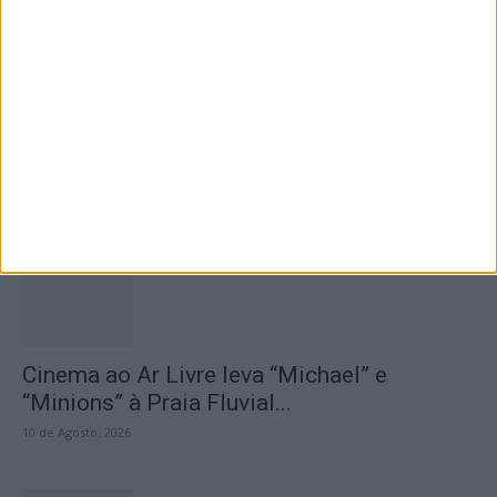
Obras de restauro ecológico e recuperação
do rio Erges já se...
10 de Agosto, 2026
Cinema ao Ar Livre leva “Michael” e
“Minions” à Praia Fluvial...
10 de Agosto, 2026