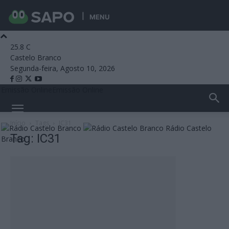
MENU
25.8
C
Castelo Branco
Segunda-feira, Agosto 10, 2026
Emissão Online
Emissão Online
Início
Tags
IC31
Rádio Castelo
Tag: IC31
Branco