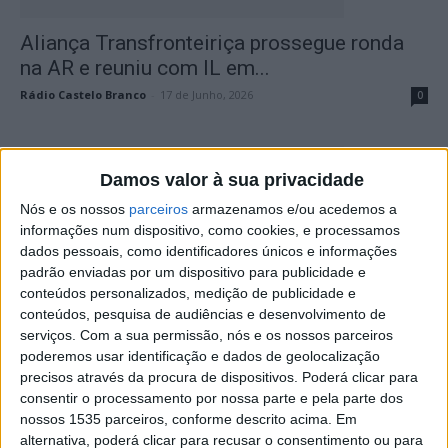
Aliança Transfronteiriça prossegue ronda
na AR e reuniu com IL em...
Rádio Castelo Branco
-
17 de Junho, 2026
0
Damos valor à sua privacidade
Nós e os nossos
parceiros
armazenamos e/ou acedemos a
informações num dispositivo, como cookies, e processamos
dados pessoais, como identificadores únicos e informações
padrão enviadas por um dispositivo para publicidade e
conteúdos personalizados, medição de publicidade e
conteúdos, pesquisa de audiências e desenvolvimento de
“Autoestrada da Esperança” foi o tema
serviços.
Com a sua permissão, nós e os nossos parceiros
central da reunião no Parlamento...
poderemos usar identificação e dados de geolocalização
precisos através da procura de dispositivos. Poderá clicar para
Rádio Castelo Branco
-
8 de Junho, 2026
0
consentir o processamento por nossa parte e pela parte dos
nossos 1535 parceiros, conforme descrito acima. Em
alternativa, poderá clicar para recusar o consentimento ou para