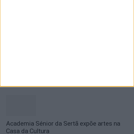
encerramento...
7 de Agosto, 2026
SEMPRE por todos (PSD/CDS-PP)
questiona Município albicastrense sobre o
fecho do...
7 de Agosto, 2026
Academia Sénior da Sertã expõe artes na
Casa da Cultura