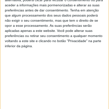
aceder a informações mais pormenorizadas e alterar as suas
preferências antes de dar consentimento.
Tenha em atenção
que algum processamento dos seus dados pessoais poderá
não exigir o seu consentimento, mas que tem o direito de se
opor a esse processamento. As suas preferências serão
aplicadas apenas a este website. Você pode alterar suas
preferências ou retirar seu consentimento a qualquer momento
Município de Castelo Branco reúne
voltando a este site e clicando no botão "Privacidade" na parte
inferior da página.
entidades para reforçar formação em
Manutenção...
Rádio Castelo Branco
-
26 de Janeiro, 2026
0