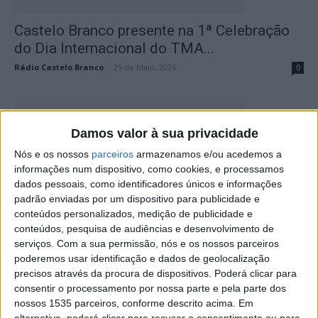
Castelo Branco presente na 1ª Celebração
do Dia Internacional do TMA...
Rádio Castelo Branco
-
25 de Maio, 2026
0
Damos valor à sua privacidade
Nós e os nossos
parceiros
armazenamos e/ou acedemos a
informações num dispositivo, como cookies, e processamos
dados pessoais, como identificadores únicos e informações
padrão enviadas por um dispositivo para publicidade e
conteúdos personalizados, medição de publicidade e
conteúdos, pesquisa de audiências e desenvolvimento de
Já arrancou o 1º Curso Profissional de
serviços.
Com a sua permissão, nós e os nossos parceiros
Mecânico de Aeronaves e...
poderemos usar identificação e dados de geolocalização
Rádio Castelo Branco
-
4 de Fevereiro, 2026
0
precisos através da procura de dispositivos. Poderá clicar para
consentir o processamento por nossa parte e pela parte dos
nossos 1535 parceiros, conforme descrito acima. Em
alternativa, poderá clicar para recusar o consentimento ou para