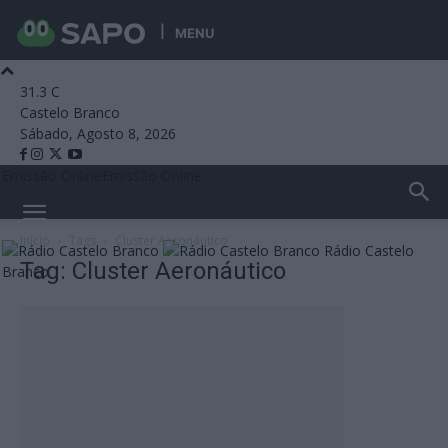
MENU
31.3
C
Castelo Branco
Sábado, Agosto 8, 2026
Emissão Online
Emissão Online
Início
Tags
Cluster Aeronáutico
Rádio Castelo
Tag: Cluster Aeronáutico
Branco