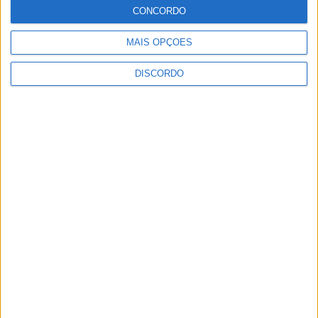
Castelo Branco assume-se como um polo
CONCORDO
inovador na Aeronáutica
Rádio Castelo Branco
-
18 de Junho, 2025
0
MAIS OPÇÕES
DISCORDO
1
2
PUBLICIDADE
PUBLICIDADE
PUBLICIDADE