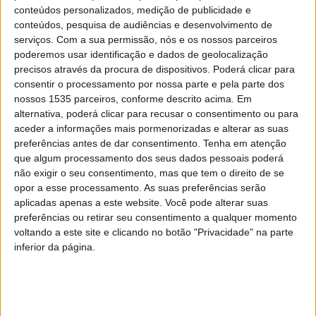
desportivo dos seus atletas, dando mais um importante
conteúdos personalizados, medição de publicidade e
passo na preparação competitiva dos jovens Guilherme
conteúdos, pesquisa de audiências e desenvolvimento de
serviços.
Com a sua permissão, nós e os nossos parceiros
Salgueiro e José Pinto.
poderemos usar identificação e dados de geolocalização
precisos através da procura de dispositivos. Poderá clicar para
No âmbito do plano competitivo delineado para ambos, o
consentir o processamento por nossa parte e pela parte dos
clube de Castelo Branco revela que os atletas irão
nossos 1535 parceiros, conforme descrito acima. Em
alternativa, poderá clicar para recusar o consentimento ou para
participar na Youth League da WKF – World Karate
aceder a informações mais pormenorizadas e alterar as suas
Federation, a decorrer entre 5ªfeira e domingo, 2 e 5 de
preferências antes de dar consentimento.
Tenha em atenção
julho, em Poreč, na Croácia. Trata-se de uma das mais
que algum processamento dos seus dados pessoais poderá
prestigiadas competições mundiais de formação,
não exigir o seu consentimento, mas que tem o direito de se
opor a esse processamento. As suas preferências serão
reunindo atletas de elevado nível provenientes dos
aplicadas apenas a este website. Você pode alterar suas
quatro cantos do mundo. Em cada uma das categorias em
preferências ou retirar seu consentimento a qualquer momento
que os atletas competem estarão presentes cerca de 95
voltando a este site e clicando no botão "Privacidade" na parte
atletas, “demonstrando a enorme exigência e qualidade
inferior da página.
deste evento”.
A participação nesta prova representa um investimento