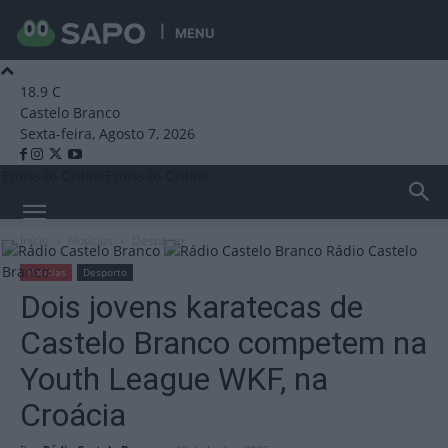
MENU
18.9
C
Castelo Branco
Sexta-feira, Agosto 7, 2026
Emissão Online
Emissão Online
Início
Notícias
Desporto
Rádio Castelo
Branco
Notícias
Desporto
Dois jovens karatecas de
Castelo Branco competem na
Youth League WKF, na
Croácia