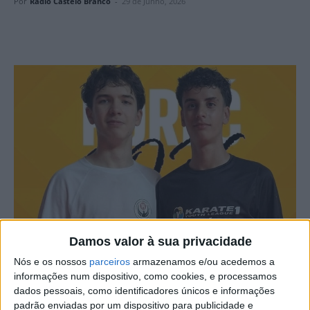
Por
Rádio Castelo Branco
-
29 de Junho, 2026
Damos valor à sua privacidade
Nós e os nossos
parceiros
armazenamos e/ou acedemos a
informações num dispositivo, como cookies, e processamos
A Associação de Karaté Wado Joaquim Salgueiro
dados pessoais, como identificadores únicos e informações
continua a apostar na formação e no desenvolvimento
padrão enviadas por um dispositivo para publicidade e