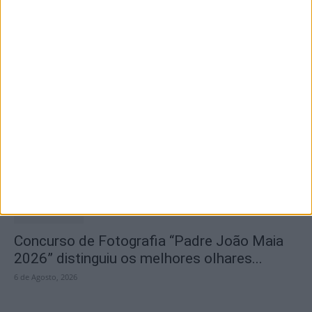
6 de Agosto, 2026
Olhares sobre o futuro dão vida a exposição
na Praia Fluvial...
6 de Agosto, 2026
Concurso de Fotografia “Padre João Maia
2026” distinguiu os melhores olhares...
6 de Agosto, 2026