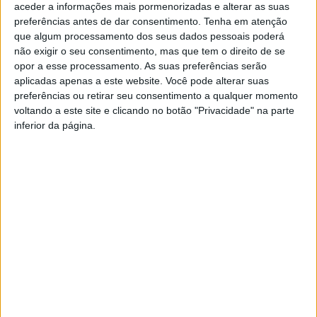
aceder a informações mais pormenorizadas e alterar as suas
preferências antes de dar consentimento.
Tenha em atenção
que algum processamento dos seus dados pessoais poderá
não exigir o seu consentimento, mas que tem o direito de se
opor a esse processamento. As suas preferências serão
aplicadas apenas a este website. Você pode alterar suas
preferências ou retirar seu consentimento a qualquer momento
voltando a este site e clicando no botão "Privacidade" na parte
Músicos de Bremen no Centro Cultural de
inferior da página.
Alcains
Rádio Castelo Branco
-
28 de Fevereiro, 2026
0