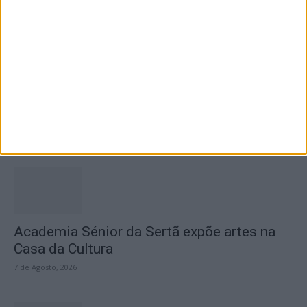
SEMPRE por todos (PSD/CDS-PP)
questiona Município albicastrense sobre o
fecho do...
7 de Agosto, 2026
Academia Sénior da Sertã expõe artes na
Casa da Cultura
7 de Agosto, 2026