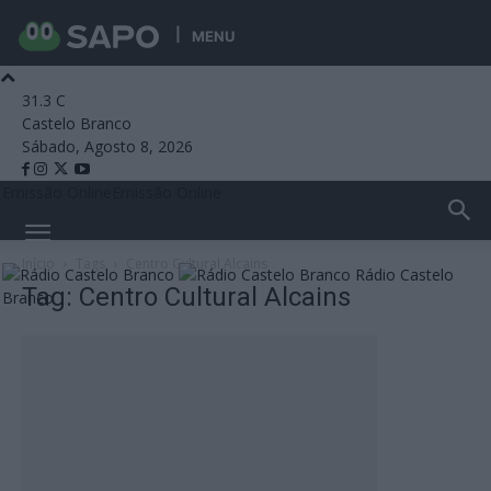
MENU
31.3
C
Castelo Branco
Sábado, Agosto 8, 2026
Emissão Online
Emissão Online
Início
Tags
Centro Cultural Alcains
Rádio Castelo
Tag: Centro Cultural Alcains
Branco