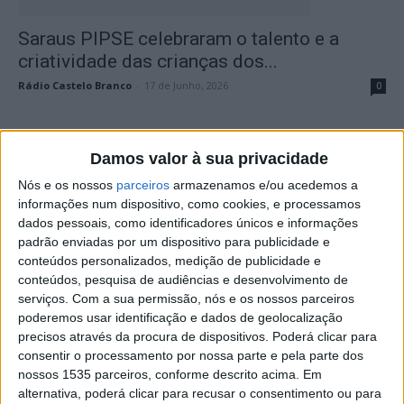
Saraus PIPSE celebraram o talento e a
criatividade das crianças dos...
Rádio Castelo Branco
-
17 de Junho, 2026
0
Damos valor à sua privacidade
Nós e os nossos
parceiros
armazenamos e/ou acedemos a
informações num dispositivo, como cookies, e processamos
dados pessoais, como identificadores únicos e informações
padrão enviadas por um dispositivo para publicidade e
conteúdos personalizados, medição de publicidade e
conteúdos, pesquisa de audiências e desenvolvimento de
O Bardo da Gardunha atua em Alcains este
serviços.
Com a sua permissão, nós e os nossos parceiros
sábado
poderemos usar identificação e dados de geolocalização
precisos através da procura de dispositivos. Poderá clicar para
Rádio Castelo Branco
-
13 de Junho, 2026
0
consentir o processamento por nossa parte e pela parte dos
nossos 1535 parceiros, conforme descrito acima. Em
alternativa, poderá clicar para recusar o consentimento ou para