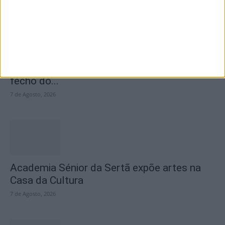
SEMPRE por todos (PSD/CDS-PP)
questiona Município albicastrense sobre o
fecho do...
7 de Agosto, 2026
Academia Sénior da Sertã expõe artes na
Casa da Cultura
7 de Agosto, 2026