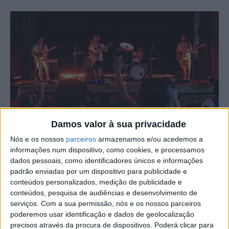
Damos valor à sua privacidade
Nós e os nossos
parceiros
armazenamos e/ou acedemos a
O Centro Cultural de Alcains, no concelho de Castelo
informações num dispositivo, como cookies, e processamos
dados pessoais, como identificadores únicos e informações
Branco, recebe o espetáculo “O Roque Nunca Vai
padrão enviadas por um dispositivo para publicidade e
Acabar”, da Companhia Mascarenhas-Martins, esta
conteúdos personalizados, medição de publicidade e
4ªfeira, 19 de novembro, às 15h.
conteúdos, pesquisa de audiências e desenvolvimento de
serviços.
Com a sua permissão, nós e os nossos parceiros
Este é um concerto inserido na edição de 2025 do
poderemos usar identificação e dados de geolocalização
precisos através da procura de dispositivos. Poderá clicar para
Festival Singular, levado a cabo pela Terceira Pessoa,