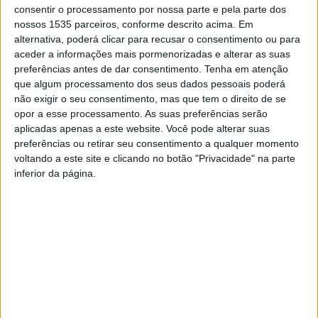
consentir o processamento por nossa parte e pela parte dos
direcionada para o público escolar.
nossos 1535 parceiros, conforme descrito acima. Em
alternativa, poderá clicar para recusar o consentimento ou para
O precipitado anúncio do fim do rock é algo que aqui não
aceder a informações mais pormenorizadas e alterar as suas
preferências antes de dar consentimento.
Tenha em atenção
tem lugar. Levi Martins apresenta o seu mais recente
que algum processamento dos seus dados pessoais poderá
trabalho, que com os seus filhos como inspiração e
não exigir o seu consentimento, mas que tem o direito de se
estreando-se nas canções em português, fez um
opor a esse processamento. As suas preferências serão
conjunto de temas que sublinham que o rock é para
aplicadas apenas a este website. Você pode alterar suas
preferências ou retirar seu consentimento a qualquer momento
qualquer pessoa, para qualquer idade, referiu Óscar
voltando a este site e clicando no botão "Privacidade" na parte
Silva, da Terceira Pessoa.
inferior da página.
Óscar Silva, diretor artístico da Terceira Pessoa, sobre “O
Roque Nunca Vai Acabar”, da Companhia Mascarenhas-
Martins.
Levi Martins que em 2004 se estreou com “Ocean of