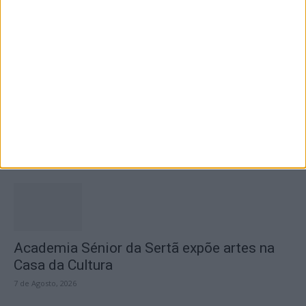
SEMPRE por todos (PSD/CDS-PP)
questiona Município albicastrense sobre o
fecho do...
7 de Agosto, 2026
Academia Sénior da Sertã expõe artes na
Casa da Cultura
7 de Agosto, 2026