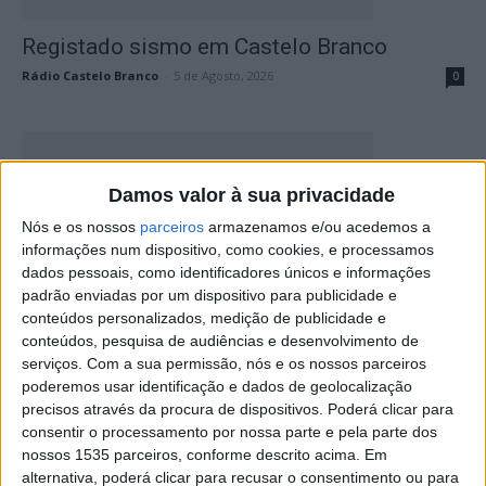
Registado sismo em Castelo Branco
Rádio Castelo Branco
-
5 de Agosto, 2026
0
Damos valor à sua privacidade
Nós e os nossos
parceiros
armazenamos e/ou acedemos a
informações num dispositivo, como cookies, e processamos
dados pessoais, como identificadores únicos e informações
padrão enviadas por um dispositivo para publicidade e
conteúdos personalizados, medição de publicidade e
Movimento Associativo da Beira Baixa
conteúdos, pesquisa de audiências e desenvolvimento de
promove 4º convívio
serviços.
Com a sua permissão, nós e os nossos parceiros
poderemos usar identificação e dados de geolocalização
Rádio Castelo Branco
-
28 de Maio, 2026
0
precisos através da procura de dispositivos. Poderá clicar para
consentir o processamento por nossa parte e pela parte dos
nossos 1535 parceiros, conforme descrito acima. Em
alternativa, poderá clicar para recusar o consentimento ou para