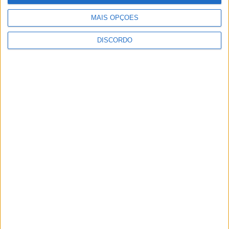
Rádio Castelo Branco
-
17 de Julho, 2025
0
MAIS OPÇÕES
DISCORDO
1
2
PUBLICIDADE
PUBLICIDADE
PUBLICIDADE