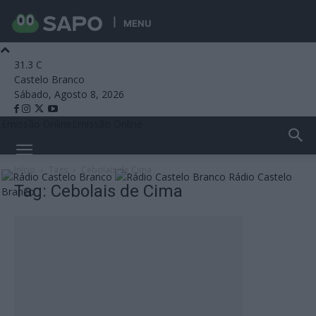
MENU
31.3
C
Castelo Branco
Sábado, Agosto 8, 2026
Emissão Online
Emissão Online
Início
Tags
Cebolais de Cima
Rádio Castelo
Tag: Cebolais de Cima
Branco