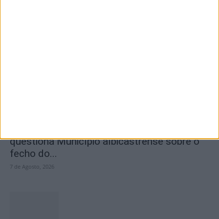
Segurança das pessoas e proteção do
abastecimento de água justificam
encerramento...
7 de Agosto, 2026
SEMPRE por todos (PSD/CDS-PP)
questiona Município albicastrense sobre o
fecho do...
7 de Agosto, 2026