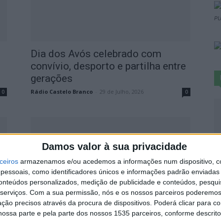
PU
Dia dos Avós celebrado com
convívio, desporto e partilha entre
gerações
Rádio Castelo Branco
-
29 de Julho, 2026
0
0
S
Damos valor à sua privacidade
d
ceiros
armazenamos e/ou acedemos a informações num dispositivo, c
j
essoais, como identificadores únicos e informações padrão enviadas 
conteúdos personalizados, medição de publicidade e conteúdos, pesqui
7 
serviços.
Com a sua permissão, nós e os nossos parceiros poderemos 
ção precisos através da procura de dispositivos. Poderá clicar para co
CLDS 5G Castelo Branco leva
ossa parte e pela parte dos nossos 1535 parceiros, conforme descrit
oficinas de verão às freguesias