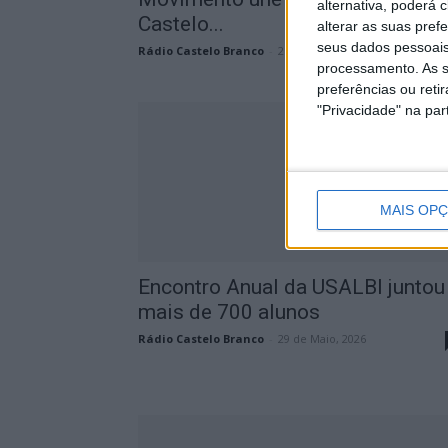
alternativa, poderá
Castelo...
alterar as suas pref
seus dados pessoais
Rádio Castelo Branco
-
2 de Julho, 2026
processamento. As s
preferências ou reti
"Privacidade" na part
MAIS OP
Encontro Anual da USALBI juntou
mais de 700 alunos
Rádio Castelo Branco
-
29 de Maio, 2026