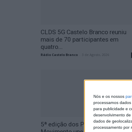
CLDS 5G Castelo Branco reuniu
mais de 70 participantes em
quatro...
Rádio Castelo Branco
-
3 de Agosto, 2026
Nós e os nossos
par
processamos dados p
para publicidade e 
desenvolvimento de 
dados de geolocaliza
5ª edição dos Polos em
processamento por n
Movimento une 17 freguesias de