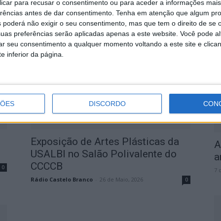
 clicar para recusar o consentimento ou para aceder a informações ma
do...
erências antes de dar consentimento.
Tenha em atenção que algum pr
 poderá não exigir o seu consentimento, mas que tem o direito de se 
Rádio Castelo Branco
-
7 de Junho, 2026
0
0
S
uas preferências serão aplicadas apenas a este website. Você pode al
rar seu consentimento a qualquer momento voltando a este site e clica
q
e inferior da página.
s
7 
ÇÕES
DISCORDO
CON
Exposição de Artes Plásticas da
A
USALBI no Salão Polivalente do
a
CCCCB
0
7 
Rádio Castelo Branco
-
26 de Maio, 2026
0