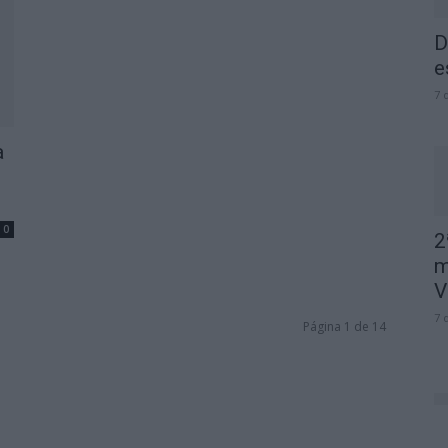
D
e
7 
a
0
2
m
V
7 
Página 1 de 14