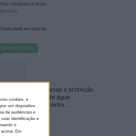
BLICIDADE
Últimas Notícias
egurança das pessoas e proteção
o abastecimento de água
omo cookies, e
ustificam encerramento...
por um dispositivo
sa de audiências e
de Agosto, 2026
usar identificação e
nsentir o
o acima. Em