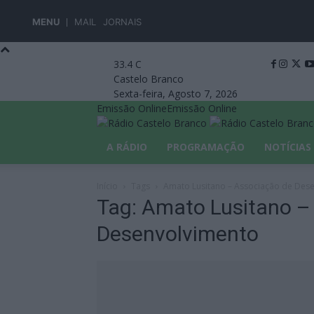
MENU
MAIL
JORNAIS
33.4
C
Castelo Branco
Sexta-feira, Agosto 7, 2026
Emissão Online
Emissão Online
A RÁDIO
PROGRAMAÇÃO
NOTÍCIAS
Início
Tags
Amato Lusitano – Associação de Des
Tag: Amato Lusitano –
Desenvolvimento