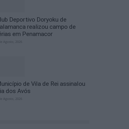
lub Deportivo Doryoku de
alamanca realizou campo de
érias em Penamacor
de Agosto, 2026
unicípio de Vila de Rei assinalou
ia dos Avós
de Agosto, 2026