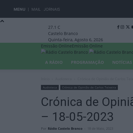
MENU
MAIL
JORNAIS
27.1
C
Castelo Branco
Quinta-feira, Agosto 6, 2026
Emissão Online
Emissão Online
A RÁDIO
PROGRAMAÇÃO
NOTÍCIAS
Início
Audioteca
Crónica de Opinião de Carlos Tei
Audioteca
Crónica de Opinião de Carlos Teixeira
Crónica de Opini
– 18-05-2023
Por
Rádio Castelo Branco
-
18 de Maio, 2023