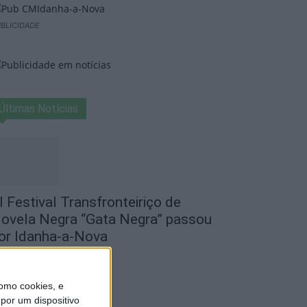
BLICIDADE
Últimas Notícias
I Festival Transfronteiriço de
ovela Negra “Gata Negra” passou
or Idanha-a-Nova
de Agosto, 2026
omo cookies, e
por um dispositivo