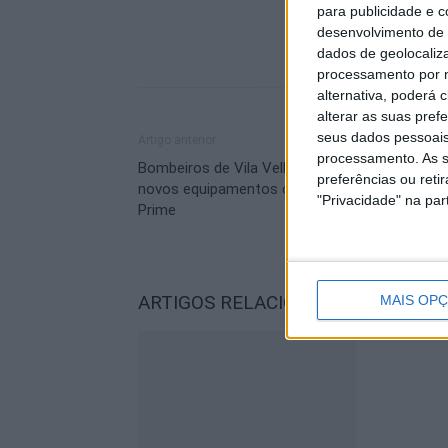
para publicidade e 
desenvolvimento de 
dados de geolocaliza
processamento por n
alternativa, poderá
alterar as suas pref
seus dados pessoais
Artigo anterior
processamento. As s
Bombeiros de Vila Velha de Ródão recebem
preferências ou reti
novos equipamentos oferecidos pela Paper
"Privacidade" na part
Prime
ARTIGOS RELACIONADOS
Mais do a
MAIS OP