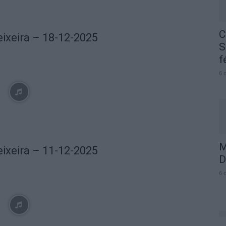
C
eixeira – 18-12-2025
S
f
6 
M
eixeira – 11-12-2025
D
6 