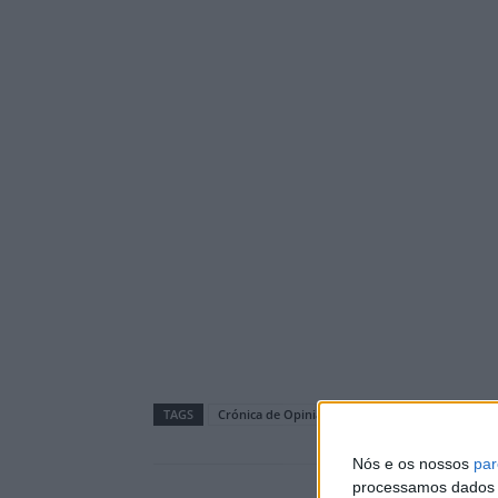
TAGS
Crónica de Opinião
Nós e os nossos
par
processamos dados p