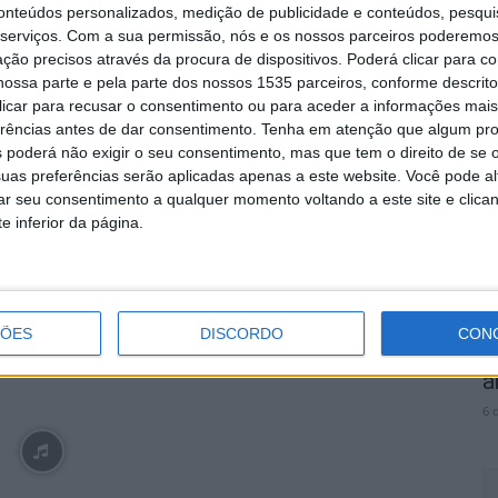
conteúdos personalizados, medição de publicidade e conteúdos, pesqui
serviços.
Com a sua permissão, nós e os nossos parceiros poderemos 
ção precisos através da procura de dispositivos. Poderá clicar para co
I
ossa parte e pela parte dos nossos 1535 parceiros, conforme descrit
I
 clicar para recusar o consentimento ou para aceder a informações ma
erências antes de dar consentimento.
Tenha em atenção que algum pr
2
 poderá não exigir o seu consentimento, mas que tem o direito de se 
Próximo artigo
6 
uas preferências serão aplicadas apenas a este website. Você pode al
“Ela Lobo” em cena no Centro Cultural Raiano
rar seu consentimento a qualquer momento voltando a este site e clica
e inferior da página.
A
utor
ÇÕES
DISCORDO
CON
C
a
6 