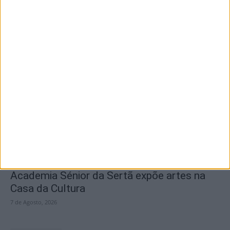
SEMPRE por todos (PSD/CDS-PP)
questiona Município albicastrense sobre o
fecho do...
7 de Agosto, 2026
Academia Sénior da Sertã expõe artes na
Casa da Cultura
7 de Agosto, 2026