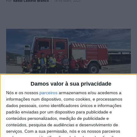
Por
Rádio Castelo Branco
-
18 de Maio, 2023
Damos valor à sua privacidade
Nós e os nossos
parceiros
armazenamos e/ou acedemos a
informações num dispositivo, como cookies, e processamos
dados pessoais, como identificadores únicos e informações
Os Bombeiros Voluntários de Vila Velha de Ródão
padrão enviadas por um dispositivo para publicidade e
receberam novos equipamentos de proteção individual,
conteúdos personalizados, medição de publicidade e
conteúdos, pesquisa de audiências e desenvolvimento de
numa oferta da Paper Prime.
serviços.
Com a sua permissão, nós e os nossos parceiros