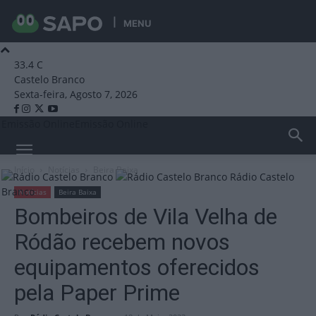
MENU
33.4
C
Castelo Branco
Sexta-feira, Agosto 7, 2026
Emissão Online
Emissão Online
Início
Notícias
Beira Baixa
Rádio Castelo
Branco
Notícias
Beira Baixa
Bombeiros de Vila Velha de
Ródão recebem novos
equipamentos oferecidos
pela Paper Prime