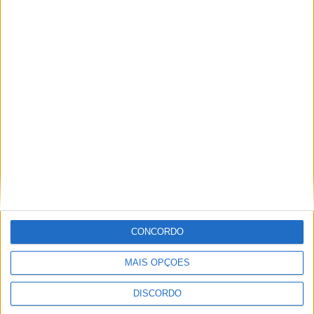
Conversa Sobre Rodas – 01-04-2026
Conversa Sobre Rodas – 18-03-2026
CONCORDO
MAIS OPÇÕES
DISCORDO
PUBLICIDADE