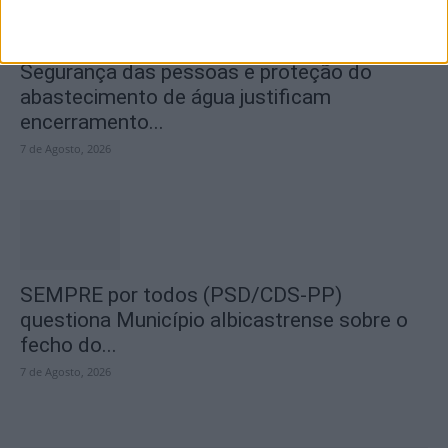
Segurança das pessoas e proteção do
abastecimento de água justificam
encerramento...
7 de Agosto, 2026
SEMPRE por todos (PSD/CDS-PP)
questiona Município albicastrense sobre o
fecho do...
7 de Agosto, 2026