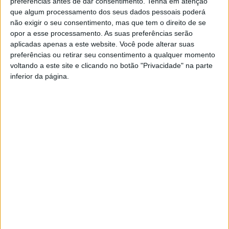
preferências antes de dar consentimento.
Tenha em atenção
que algum processamento dos seus dados pessoais poderá
não exigir o seu consentimento, mas que tem o direito de se
opor a esse processamento. As suas preferências serão
aplicadas apenas a este website. Você pode alterar suas
preferências ou retirar seu consentimento a qualquer momento
voltando a este site e clicando no botão "Privacidade" na parte
inferior da página.
TAGS
Conversa Sobre Rodas
Artigo anterior
Próximo artigo
Francisco Belo sagra-se
Rubrica Saúde ao Minuto – 17-
campeão ibero-americano
05-2024