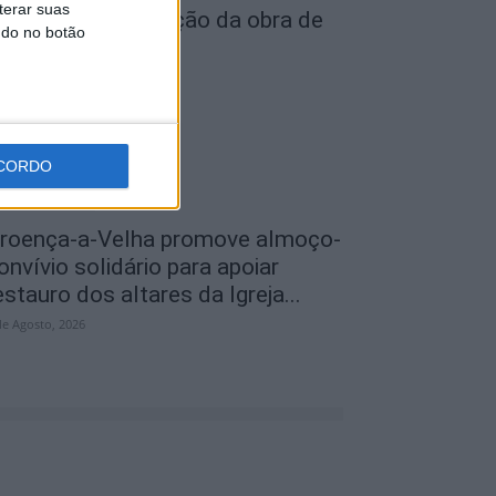
terar suas
ecebeu apresentação da obra de
ndo no botão
streia de...
de Agosto, 2026
CORDO
roença-a-Velha promove almoço-
onvívio solidário para apoiar
estauro dos altares da Igreja...
de Agosto, 2026