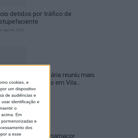
ois detidos por tráfico de
stupefaciente
de Agosto, 2026
ª Neon Walk Solidária reuniu mais
e 300 participantes em Vila...
omo cookies, e
por um dispositivo
de Agosto, 2026
sa de audiências e
usar identificação e
nsentir o
o acima. Em
is pormenorizadas e
ocessamento dos
opor a esse
eatro Clube de Penamacor