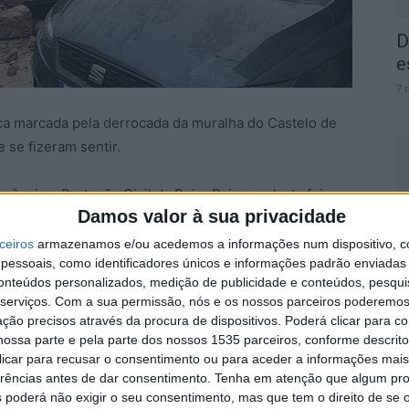
D
e
7 
fica marcada pela derrocada da muralha do Castelo de
 se fizeram sentir.
ia e Proteção Civil da Beira Baixa, o alerta foi
Damos valor à sua privacidade
teriais e alguns pedras caíram para o pátio de uma
2
d
ceiros
armazenamos e/ou acedemos a informações num dispositivo, c
essoais, como identificadores únicos e informações padrão enviadas 
7 
conteúdos personalizados, medição de publicidade e conteúdos, pesqui
ue se procedesse à limpeza das vias e trabalhos de
serviços.
Com a sua permissão, nós e os nossos parceiros poderemos 
danos.
ção precisos através da procura de dispositivos. Poderá clicar para co
ossa parte e pela parte dos nossos 1535 parceiros, conforme descrit
o de Proteção Civil irá fazer o levantamento dos
 clicar para recusar o consentimento ou para aceder a informações ma
erências antes de dar consentimento.
Tenha em atenção que algum pr
 poderá não exigir o seu consentimento, mas que tem o direito de se 
T