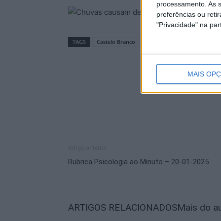
processamento. As s
preferências ou reti
"Privacidade" na part
TAGS
Castelo Branco
MAIS OP
Artigo anterior
Rubrica Psicologia ao Minuto – 20-01-2025
ARTIGOS RELACIONADOS
Mais do a