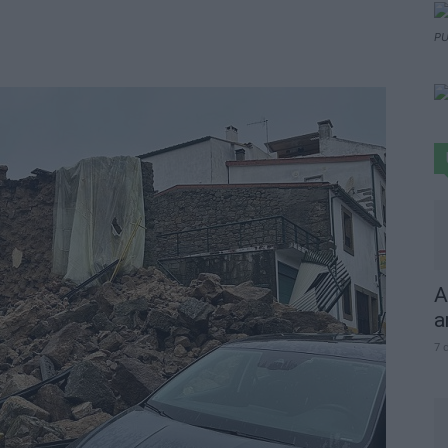
PU
A
a
7 