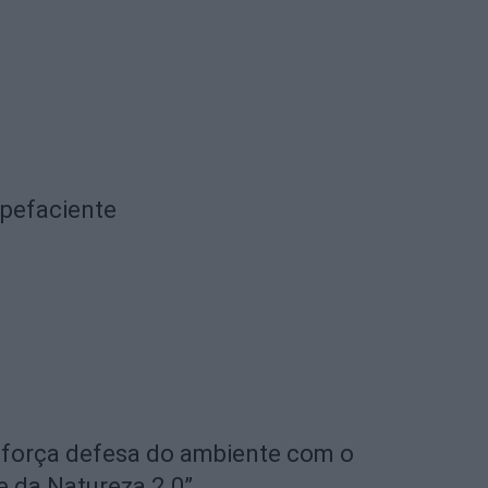
upefaciente
eforça defesa do ambiente com o
e da Natureza 2.0”