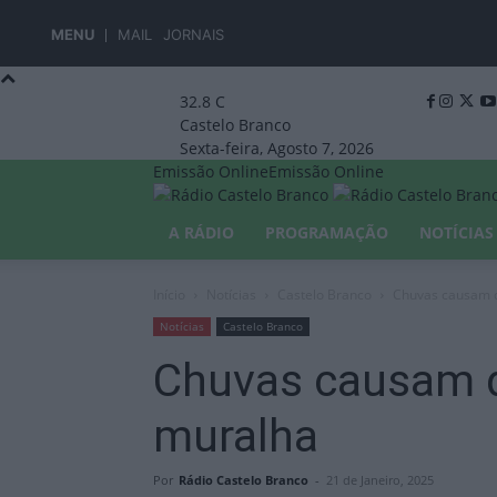
MENU
MAIL
JORNAIS
32.8
C
Castelo Branco
Sexta-feira, Agosto 7, 2026
Emissão Online
Emissão Online
A RÁDIO
PROGRAMAÇÃO
NOTÍCIAS
Início
Notícias
Castelo Branco
Chuvas causam 
Notícias
Castelo Branco
Chuvas causam 
muralha
Por
Rádio Castelo Branco
-
21 de Janeiro, 2025