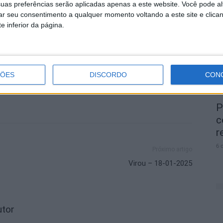
uas preferências serão aplicadas apenas a este website. Você pode al
r
rar seu consentimento a qualquer momento voltando a este site e clica
e
e inferior da página.
7 
ÇÕES
DISCORDO
CON
P
c
r
6 
Próximo artigo
Virou – 18-01-2025
utor