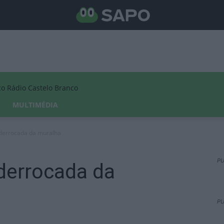
Rádio Castelo Branco
MULTIMÉDIA
derrocada da muralha
PU
derrocada da
PU