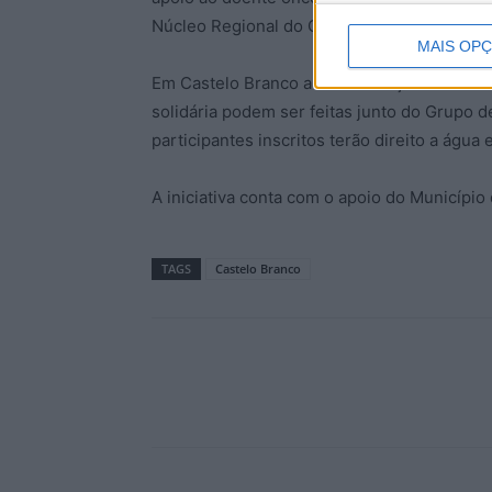
Núcleo Regional do Centro.
MAIS OP
Em Castelo Branco a concentração acontece 
solidária podem ser feitas junto do Grupo d
participantes inscritos terão direito a água e
A iniciativa conta com o apoio do Município
TAGS
Castelo Branco