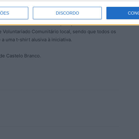
ÇÕES
DISCORDO
CON
no centro cívico. As inscrições para a caminhada
e Voluntariado Comunitário local, sendo que todos os
 a uma t-shirt alusiva à iniciativa.
 de Castelo Branco.