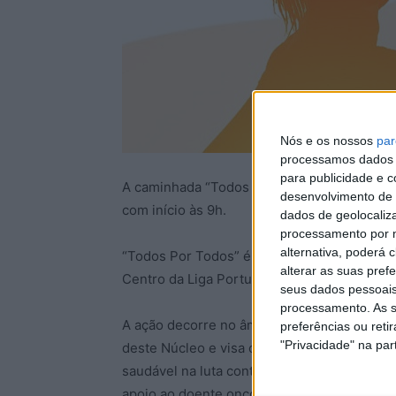
Nós e os nossos
par
processamos dados p
para publicidade e 
A caminhada “Todos por Todos” vai realizar
desenvolvimento de 
com início às 9h.
dados de geolocaliza
processamento por n
alternativa, poderá
“Todos Por Todos” é o lema da iniciativa d
alterar as suas pref
Centro da Liga Portuguesa Contra o Cancro,
seus dados pessoais
processamento. As s
A ação decorre no âmbito do voluntariado c
preferências ou reti
"Privacidade" na part
deste Núcleo e visa contribuir para a prom
saudável na luta contra o cancro, assim com
apoio ao doente oncológico e familiares pr