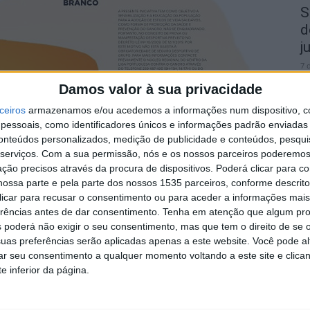
S
d
j
7 
Damos valor à sua privacidade
ceiros
armazenamos e/ou acedemos a informações num dispositivo, c
essoais, como identificadores únicos e informações padrão enviadas 
conteúdos personalizados, medição de publicidade e conteúdos, pesqui
-se em Castelo Branco no dia 4 de junho (domingo),
serviços.
Com a sua permissão, nós e os nossos parceiros poderemos 
S
ção precisos através da procura de dispositivos. Poderá clicar para co
q
ossa parte e pela parte dos nossos 1535 parceiros, conforme descrit
 clicar para recusar o consentimento ou para aceder a informações ma
s
o voluntariado comunitário do Núcleo Regional do
erências antes de dar consentimento.
Tenha em atenção que algum pr
 a decorrer em toda a região Centro.
7 
 poderá não exigir o seu consentimento, mas que tem o direito de se 
uas preferências serão aplicadas apenas a este website. Você pode al
omunitário ativo e próximo das comunidades locais
rar seu consentimento a qualquer momento voltando a este site e clica
e inferior da página.
oção da Educação para a Saúde e de um estilo de vida
o para a divulgação das iniciativas e dos serviços de
omovidos pela Liga Portuguesa Contra o Cancro –