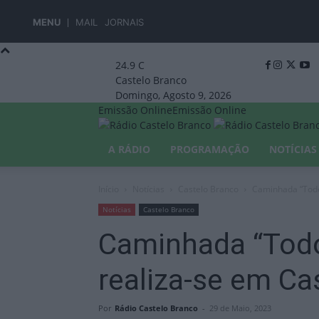
MENU
MAIL
JORNAIS
24.9
C
Castelo Branco
Domingo, Agosto 9, 2026
Emissão Online
Emissão Online
A RÁDIO
PROGRAMAÇÃO
NOTÍCIAS
Início
Notícias
Castelo Branco
Caminhada “Todo
Notícias
Castelo Branco
Caminhada “Todo
realiza-se em Ca
Por
Rádio Castelo Branco
-
29 de Maio, 2023