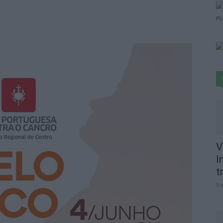
PU
V
I
t
9 