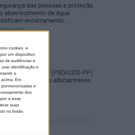
egurança das pessoas e proteção
o abastecimento de água
ustificam encerramento...
de Agosto, 2026
omo cookies, e
por um dispositivo
sa de audiências e
usar identificação e
EMPRE por todos (PSD/CDS-PP)
nsentir o
uestiona Município albicastrense
o acima. Em
is pormenorizadas e
obre o fecho do...
ocessamento dos
de Agosto, 2026
opor a esse
terar suas
ndo no botão