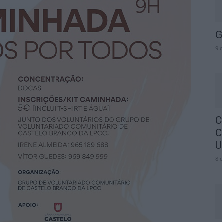
G
9 
C
C
U
8 