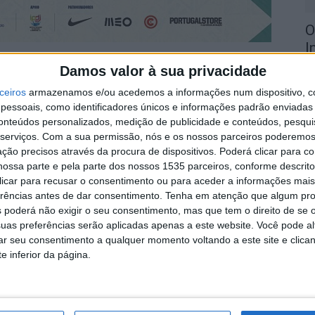
O
I
5 
de maio, o Torneio de Desenvolvimento Sub-15 Futebol
Damos valor à sua privacidade
ceiros
armazenamos e/ou acedemos a informações num dispositivo, c
essoais, como identificadores únicos e informações padrão enviadas 
conteúdos personalizados, medição de publicidade e conteúdos, pesqui
, em colaboração com a Associação de Futebol de
serviços.
Com a sua permissão, nós e os nossos parceiros poderemos 
pelas Seleções Nacionais Sub-15 de Portugal, Espanha
ção precisos através da procura de dispositivos. Poderá clicar para co
ossa parte e pela parte dos nossos 1535 parceiros, conforme descrit
C
 clicar para recusar o consentimento ou para aceder a informações ma
d
erências antes de dar consentimento.
Tenha em atenção que algum pr
primeiro encontro acontece esta 4ªfeira, 1 de maio, no
5 
 poderá não exigir o seu consentimento, mas que tem o direito de se 
telo Branco. Portugal e Espanha medem forças, às 17h.
uas preferências serão aplicadas apenas a este website. Você pode al
rar seu consentimento a qualquer momento voltando a este site e clica
ampo de Jogos Dr. Marques dos Santos, na Sertã. A
e inferior da página.
h.
. Portugal recebe a Polónia, novamente no Estádio