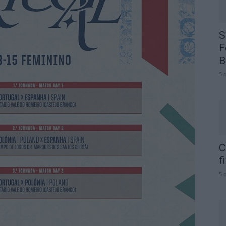
S
F
B
5 
C
f
5 