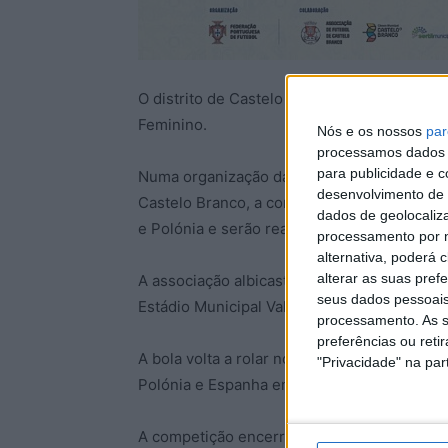
O distrito de Castelo Branco recebe até 7 
Feminino.
Nós e os nossos
par
processamos dados p
para publicidade e 
Numa organização da Federação Portuguesa
desenvolvimento de 
Castelo Branco, a competição é disputada 
dados de geolocaliza
e Polónia e serão realizadas três partidas.
processamento por n
alternativa, poderá
alterar as suas pref
A associação albicastrense faz saber que o 
seus dados pessoais
Estádio Municipal Vale do Romeiro, em Cas
processamento. As s
preferências ou reti
A bola volta a rolar no sábado, dia 4, no C
"Privacidade" na part
Polónia e Espanha entram em campo, às 17
A competição encerra na 3ªfeira, 7 de maio