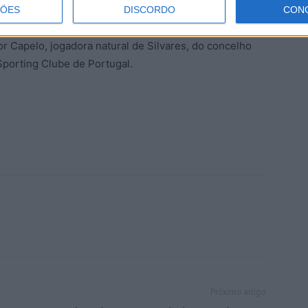
o, a partir das 16h.
ÇÕES
DISCORDO
CON
r Capelo, jogadora natural de Silvares, do concelho
Sporting Clube de Portugal.
Próximo artigo