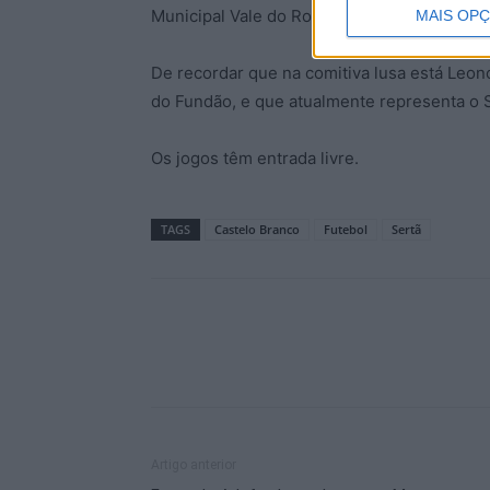
Municipal Vale do Romeiro, em Castelo Branc
MAIS OP
De recordar que na comitiva lusa está Leono
do Fundão, e que atualmente representa o 
Os jogos têm entrada livre.
TAGS
Castelo Branco
Futebol
Sertã
Artigo anterior