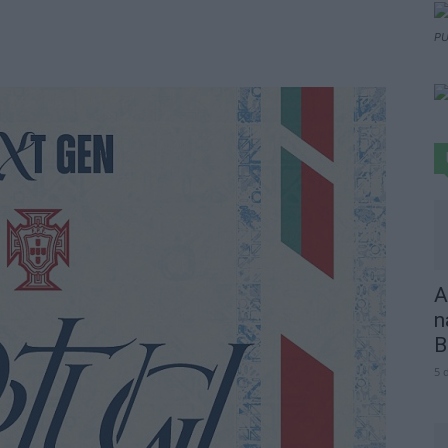
PU
A
n
B
5 