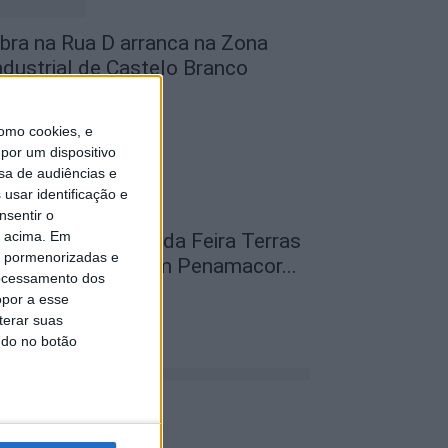
bra na Rua D arranca na Zona
ndustrial de Castelo Branco
de Agosto, 2026
omo cookies, e
por um dispositivo
sa de audiências e
usar identificação e
nsentir o
o acima. Em
abeças de cartaz da Feira Terras
is pormenorizadas e
o Lince do levaram Penamacor...
ocessamento dos
de Agosto, 2026
opor a esse
terar suas
ndo no botão