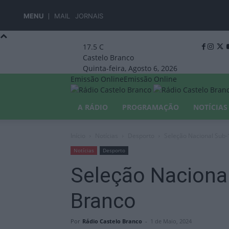
MENU
MAIL
JORNAIS
17.5
C
Castelo Branco
Quinta-feira, Agosto 6, 2026
Emissão Online
Emissão Online
A RÁDIO
PROGRAMAÇÃO
NOTÍCIAS
Início
Notícias
Desporto
Seleção Nacional Sub-
Notícias
Desporto
Seleção Naciona
Branco
Por
Rádio Castelo Branco
-
1 de Maio, 2024