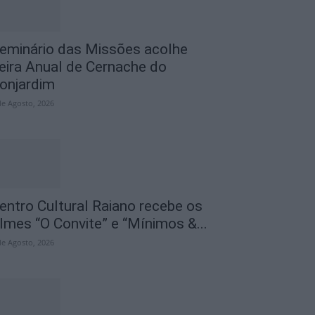
eminário das Missões acolhe
eira Anual de Cernache do
onjardim
de Agosto, 2026
entro Cultural Raiano recebe os
ilmes “O Convite” e “Mínimos &...
de Agosto, 2026