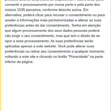
consentir o processamento por nossa parte e pela parte dos
Em nota é referido que, durante a deslocação, a comitiva
nossos 1535 parceiros, conforme descrito acima. Em
teve a oportunidade de visitar diversas entidades e
alternativa, poderá clicar para recusar o consentimento ou para
instituições ligadas à inovação, à indústria e ao comércio,
aceder a informações mais pormenorizadas e alterar as suas
preferências antes de dar consentimento.
Tenha em atenção
fortalecendo contactos e identificando potenciais
que algum processamento dos seus dados pessoais poderá
parcerias de cooperação económica.
não exigir o seu consentimento, mas que tem o direito de se
opor a esse processamento. As suas preferências serão
Um dos momentos altos da agenda foi a receção oficial
aplicadas apenas a este website. Você pode alterar suas
no Pavilhão de Portugal da Expo Osaka 2025, onde o
preferências ou retirar seu consentimento a qualquer momento
voltando a este site e clicando no botão "Privacidade" na parte
grupo foi acolhido pelo diretor do Pavilhão, Bernardo
inferior da página.
Amaral. Para a ACICB, a visita constituiu “uma ocasião de
grande relevância simbólica e institucional, permitindo
conhecer o trabalho de representação e promoção de
Portugal nesta exposição mundial e reforçar a presença
das empresas portuguesas no contexto internacional”.
O Roteiro Empresarial Japão 2025 enquadra-se na
estratégia da ACICB de apoio à internacionalização e à