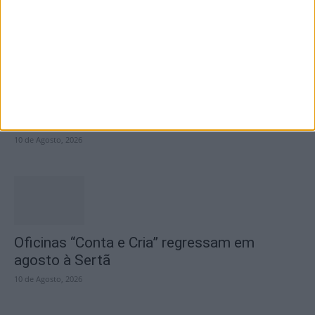
10 de Agosto, 2026
Município proencense abre concurso para
lotes habitacionais e reforça aposta na...
10 de Agosto, 2026
Oficinas “Conta e Cria” regressam em
agosto à Sertã
10 de Agosto, 2026