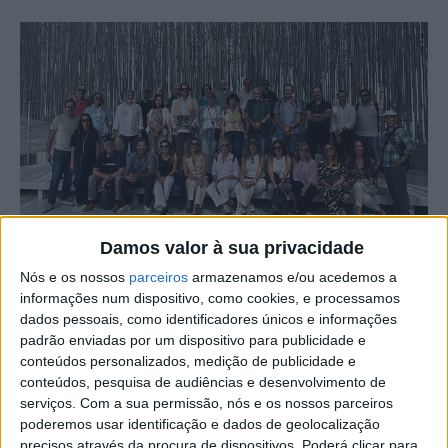
Damos valor à sua privacidade
Nós e os nossos
parceiros
armazenamos e/ou acedemos a
A ACICB – Associação Comercial e Empresarial da Beira
informações num dispositivo, como cookies, e processamos
Baixa – organizou o Roteiro Empresarial Japão 2025, uma
dados pessoais, como identificadores únicos e informações
padrão enviadas por um dispositivo para publicidade e
iniciativa que reuniu uma comitiva de empresários da
conteúdos personalizados, medição de publicidade e
região com o objetivo de promover oportunidades de
conteúdos, pesquisa de audiências e desenvolvimento de
internacionalização, troca de experiências e aproximação
serviços.
Com a sua permissão, nós e os nossos parceiros
ao mercado japonês.
poderemos usar identificação e dados de geolocalização
precisos através da procura de dispositivos. Poderá clicar para