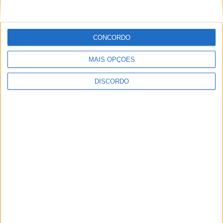
CONCORDO
MAIS OPÇÕES
DISCORDO
Dois detidos por tráfico de
estupefaciente
PUBLICIDADE
PUBLICIDADE