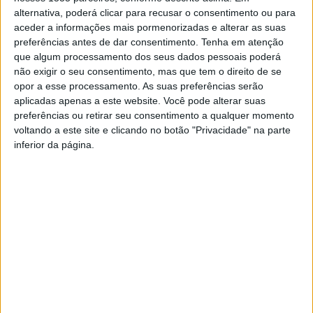
alternativa, poderá clicar para recusar o consentimento ou para
Esta 6ªfeira, 8 de março, comemora-se o Dia da Mulher. A
aceder a informações mais pormenorizadas e alterar as suas
autarquia de Castelo Branco promove a conferência “A
preferências antes de dar consentimento.
Tenha em atenção
Mulher e a Liberdade”.
que algum processamento dos seus dados pessoais poderá
não exigir o seu consentimento, mas que tem o direito de se
opor a esse processamento. As suas preferências serão
A iniciativa vai decorrer no Salão Nobre da Câmara
aplicadas apenas a este website. Você pode alterar suas
Municipal, com início marcado para as 10h30.
preferências ou retirar seu consentimento a qualquer momento
voltando a este site e clicando no botão "Privacidade" na parte
O evento está integrado no ciclo de Conferência no
inferior da página.
âmbito das comemorações dos 50 anos do 25 de Abril.
A entrada é livre. A conferência também terá transmissão
online.
TAGS
Castelo Branco
Dia da Mulher