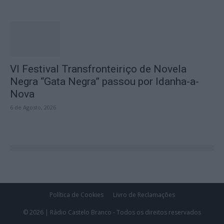
VI Festival Transfronteiriço de Novela
Negra “Gata Negra” passou por Idanha-a-
Nova
6 de Agosto, 2026
Política de Cookies
Livro de Reclamações
© 2026 | Rádio Castelo Branco - Todos os direitos reservados