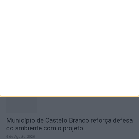
na Praia Fluvial...
6 de Agosto, 2026
Concurso de Fotografia “Padre João Maia
2026” distinguiu os melhores olhares...
6 de Agosto, 2026
Município de Castelo Branco reforça defesa
do ambiente com o projeto...
6 de Agosto, 2026