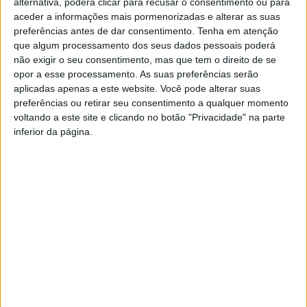
alternativa, poderá clicar para recusar o consentimento ou para
aceder a informações mais pormenorizadas e alterar as suas
preferências antes de dar consentimento.
Tenha em atenção
que algum processamento dos seus dados pessoais poderá
não exigir o seu consentimento, mas que tem o direito de se
opor a esse processamento. As suas preferências serão
aplicadas apenas a este website. Você pode alterar suas
preferências ou retirar seu consentimento a qualquer momento
Mulheres da música partilharam percursos
voltando a este site e clicando no botão "Privacidade" na parte
e desafios em Castelo Branco
inferior da página.
Rádio Castelo Branco
-
14 de Março, 2026
0