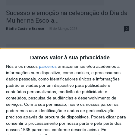
Sucesso e emoção na celebração do Dia da
Mulher na Escola...
Rádio Castelo Branco
-
15 de Março, 2026
0
Damos valor à sua privacidade
Nós e os nossos
parceiros
armazenamos e/ou acedemos a
informações num dispositivo, como cookies, e processamos
dados pessoais, como identificadores únicos e informações
padrão enviadas por um dispositivo para publicidade e
conteúdos personalizados, medição de publicidade e
conteúdos, pesquisa de audiências e desenvolvimento de
Proença (A)Colhe assinala Dia Internacional
serviços.
Com a sua permissão, nós e os nossos parceiros
da Mulher com entrega de flores...
poderemos usar identificação e dados de geolocalização
Rádio Castelo Branco
-
15 de Março, 2026
0
precisos através da procura de dispositivos. Poderá clicar para
consentir o processamento por nossa parte e pela parte dos
nossos 1535 parceiros, conforme descrito acima. Em