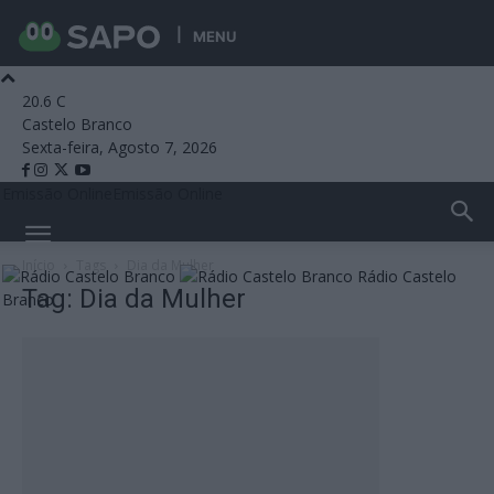
MENU
20.6
C
Castelo Branco
Sexta-feira, Agosto 7, 2026
Emissão Online
Emissão Online
Início
Tags
Dia da Mulher
Rádio Castelo
Tag: Dia da Mulher
Branco