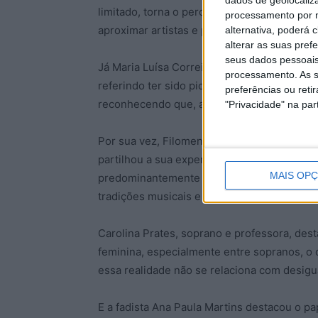
limitado, torna o percurso mais difícil”, af
processamento por n
aproximar artistas e públicos, permitindo l
alternativa, poderá
alterar as suas pref
seus dados pessoais
Já Maria Luísa Correia Castilho, professor
processamento. As s
referindo ter sido pioneira ao concluir uma
preferências ou reti
reconhecendo que, atualmente, existe uma 
"Privacidade" na part
Por sua vez, Filomena Marques, cantadeira 
partilhou a sua experiência como cantadeir
MAIS OP
predominantemente composto por mulheres,
tradições musicais e do papel feminino na 
Carolina Prates, soprano e professora, dest
feminina, especialmente entre sopranos, o
essa realidade não se relaciona com desig
E a fadista Ana Paula Martins destacou o p