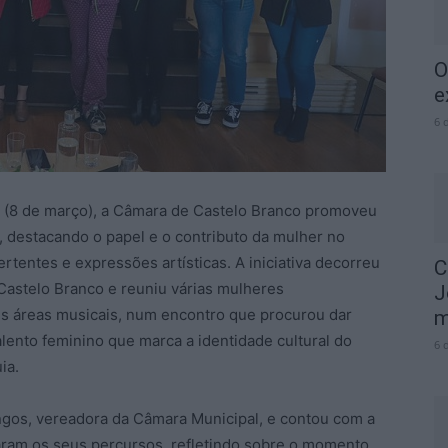
O
e
6 
er (8 de março), a Câmara de Castelo Branco promoveu
, destacando o papel e o contributo da mulher no
tentes e expressões artísticas. A iniciativa decorreu
C
Castelo Branco e reuniu várias mulheres
J
es áreas musicais, num encontro que procurou dar
m
alento feminino que marca a identidade cultural do
6 
ia.
ngos, vereadora da Câmara Municipal, e contou com a
haram os seus percursos, refletindo sobre o momento