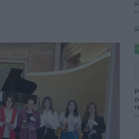
PU
P
c
r
6 