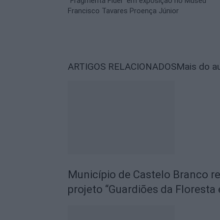
“Fragmenta Fidei” em exposição no Museu
Francisco Tavares Proença Júnior
ARTIGOS RELACIONADOS
Mais do a
Município de Castelo Branco r
projeto “Guardiões da Floresta 