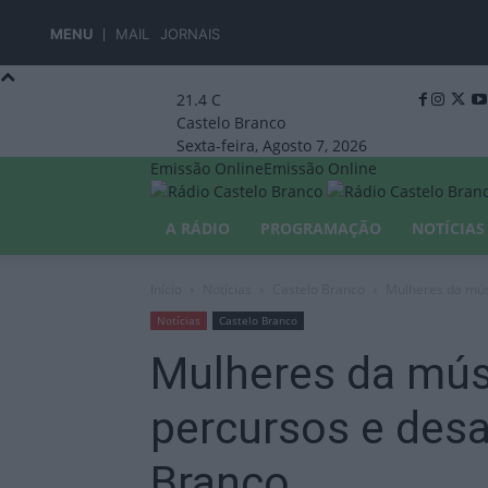
MENU
MAIL
JORNAIS
21.4
C
Castelo Branco
Sexta-feira, Agosto 7, 2026
Emissão Online
Emissão Online
A RÁDIO
PROGRAMAÇÃO
NOTÍCIAS
Início
Notícias
Castelo Branco
Mulheres da mús
Notícias
Castelo Branco
Mulheres da mús
percursos e desa
Branco