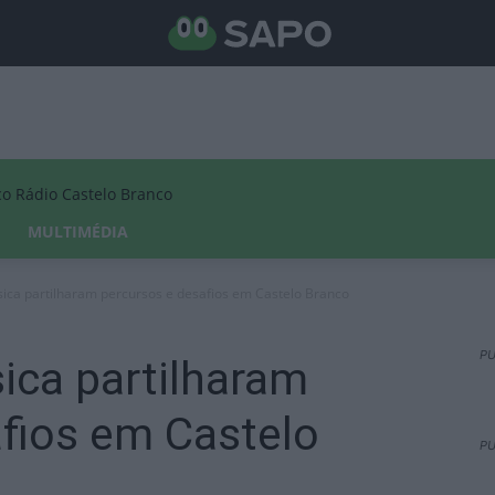
Rádio Castelo Branco
MULTIMÉDIA
ica partilharam percursos e desafios em Castelo Branco
PU
ica partilharam
fios em Castelo
PU