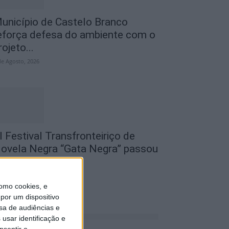
unicípio de Castelo Branco
eforça defesa do ambiente com o
rojeto...
de Agosto, 2026
I Festival Transfronteiriço de
ovela Negra “Gata Negra” passou
or Idanha-a-Nova
de Agosto, 2026
omo cookies, e
por um dispositivo
sa de audiências e
usar identificação e
nsentir o