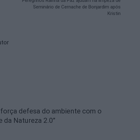
Peregrinos Rainha da Paz ajudam na limpeza de
Seminário de Cernache de Bonjardim após
Kristin
utor
eforça defesa do ambiente com o
e da Natureza 2.0”