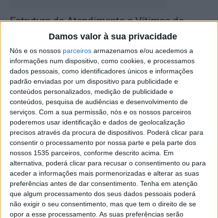
Estrutura de Atendimento a Vítimas de
Violência Doméstica de Castelo Branco...
Damos valor à sua privacidade
Rádio Castelo Branco
-
26 de Novembro, 2025
0
Nós e os nossos
parceiros
armazenamos e/ou acedemos a
informações num dispositivo, como cookies, e processamos
dados pessoais, como identificadores únicos e informações
padrão enviadas por um dispositivo para publicidade e
conteúdos personalizados, medição de publicidade e
conteúdos, pesquisa de audiências e desenvolvimento de
serviços.
Com a sua permissão, nós e os nossos parceiros
poderemos usar identificação e dados de geolocalização
precisos através da procura de dispositivos. Poderá clicar para
consentir o processamento por nossa parte e pela parte dos
nossos 1535 parceiros, conforme descrito acima. Em
Homem de 46 anos detido por crime de
alternativa, poderá clicar para recusar o consentimento ou para
incêndio urbano em...
aceder a informações mais pormenorizadas e alterar as suas
preferências antes de dar consentimento.
Tenha em atenção
Rádio Castelo Branco
-
15 de Julho, 2025
0
que algum processamento dos seus dados pessoais poderá
não exigir o seu consentimento, mas que tem o direito de se
opor a esse processamento. As suas preferências serão