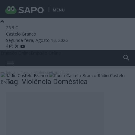
MENU
25.3
C
Castelo Branco
Segunda-feira, Agosto 10, 2026
Emissão Online
Emissão Online
Início
Tags
Violência Doméstica
Rádio Castelo
Tag: Violência Doméstica
Branco