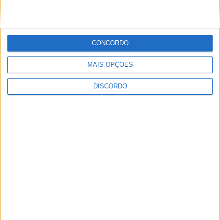
PUBLICIDADE
CONCORDO
MAIS OPÇÕES
PUBLICIDADE
DISCORDO
Últimas Notícias
Município proencense abre concurso para
lotes habitacionais e reforça aposta na...