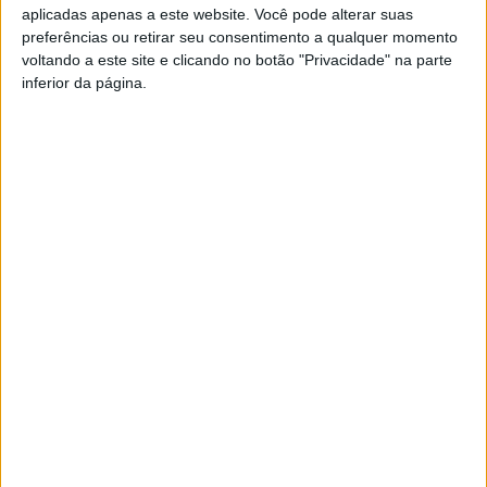
aplicadas apenas a este website. Você pode alterar suas
preferências ou retirar seu consentimento a qualquer momento
voltando a este site e clicando no botão "Privacidade" na parte
inferior da página.
Estrutura de Atendimento a Vítimas de
Violência Doméstica com 186 novos...
Rádio Castelo Branco
-
27 de Novembro, 2024
0