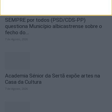
SEMPRE por todos (PSD/CDS-PP)
questiona Município albicastrense sobre o
fecho do...
7 de Agosto, 2026
Academia Sénior da Sertã expõe artes na
Casa da Cultura
7 de Agosto, 2026