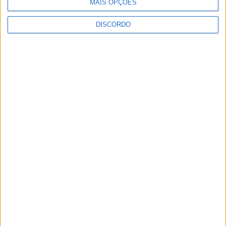
MAIS OPÇÕES
DISCORDO
SEMPRE por todos (PSD/CDS-PP)
questiona Município albicastrense sobre
o fecho do miradouro de São Gens
Dois detidos por tráfico de
estupefaciente