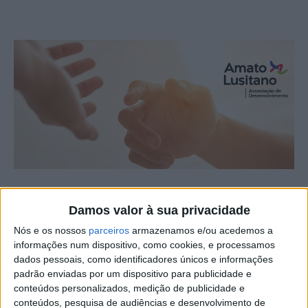
Respostas de Apoio à Vítima da Amato Lusitano –
Damos valor à sua privacidade
Associação de Desenvolvimento registou 174 novos
casos de Violência Doméstica no território da CIMBB –
Nós e os nossos
parceiros
armazenamos e/ou acedemos a
informações num dispositivo, como cookies, e processamos
Comunidade Intermunicipal da Beira Baixa no primeiro
dados pessoais, como identificadores únicos e informações
semestre de 2024.
padrão enviadas por um dispositivo para publicidade e
conteúdos personalizados, medição de publicidade e
Este é o balanço que a associação de Castelo Branco
conteúdos, pesquisa de audiências e desenvolvimento de