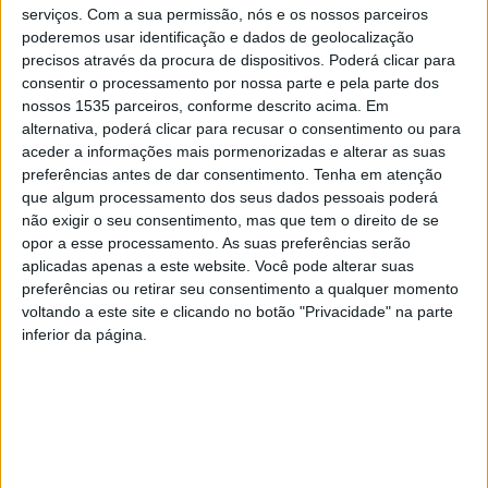
serviços.
Com a sua permissão, nós e os nossos parceiros
revela para os primeiros seis meses do ano, em
poderemos usar identificação e dados de geolocalização
comunicado. Há 18 anos que a Amato Lusitano –
precisos através da procura de dispositivos. Poderá clicar para
Associação de Desenvolvimento oferece uma resposta
consentir o processamento por nossa parte e pela parte dos
integrada e ativa no apoio às vítimas de violência
nossos 1535 parceiros, conforme descrito acima. Em
alternativa, poderá clicar para recusar o consentimento ou para
doméstica, através da criação e dinamização de um
aceder a informações mais pormenorizadas e alterar as suas
Gabinete de Apoio às Vítimas de Violência. Atualmente,
preferências antes de dar consentimento.
Tenha em atenção
dispõe de uma Estrutura de Atendimento,
que algum processamento dos seus dados pessoais poderá
Acompanhamento e Apoio Especializado a Vítimas de
não exigir o seu consentimento, mas que tem o direito de se
opor a esse processamento. As suas preferências serão
Violência Doméstica e de um Centro de Acolhimento de
aplicadas apenas a este website. Você pode alterar suas
Emergência para Vítimas de Violência Doméstica.
preferências ou retirar seu consentimento a qualquer momento
voltando a este site e clicando no botão "Privacidade" na parte
Neste primeiro semestre do ano, a Estrutura de Apoio
inferior da página.
acompanhou um total de 178 casos de violência
doméstica, dos quais 138 são novos casos e 40 são
casos revistos, transitados de anos anteriores.
No âmbito da sua valência específica de intervenção