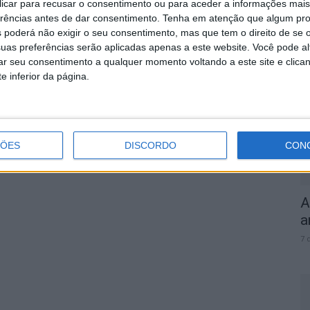
 clicar para recusar o consentimento ou para aceder a informações ma
Social...
erências antes de dar consentimento.
Tenha em atenção que algum pr
Rádio Castelo Branco
-
17 de Dezembro, 2024
0
 poderá não exigir o seu consentimento, mas que tem o direito de se 
S
uas preferências serão aplicadas apenas a este website. Você pode al
rar seu consentimento a qualquer momento voltando a este site e clica
q
e inferior da página.
s
7 
ÇÕES
DISCORDO
CON
A
a
7 