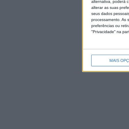
alternativa, poderá
alterar as suas pref
seus dados pessoais
processamento. As s
preferências ou reti
"Privacidade" na part
MAIS OP