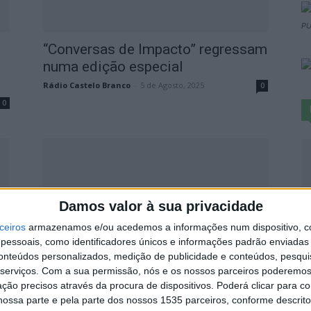
PU
“Conversas de Impacto” regressam
s
numa edição especial
Rádio Castelo Branco
-
5 de Agosto, 2025
0
0
S
Damos valor à sua privacidade
d
ceiros
armazenamos e/ou acedemos a informações num dispositivo, c
j
essoais, como identificadores únicos e informações padrão enviadas 
conteúdos personalizados, medição de publicidade e conteúdos, pesqui
7 
sa
Castelo Branco reforça
serviços.
Com a sua permissão, nós e os nossos parceiros poderemos 
posicionamento com aprovação
ção precisos através da procura de dispositivos. Poderá clicar para co
da candidatura da Incubadora
ossa parte e pela parte dos nossos 1535 parceiros, conforme descrit
0