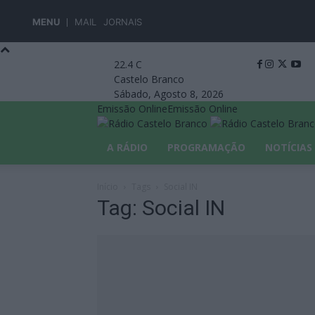
MENU
MAIL
JORNAIS
22.4
C
Castelo Branco
Sábado, Agosto 8, 2026
Emissão Online
Emissão Online
A RÁDIO
PROGRAMAÇÃO
NOTÍCIAS
Início
Tags
Social IN
Tag: Social IN