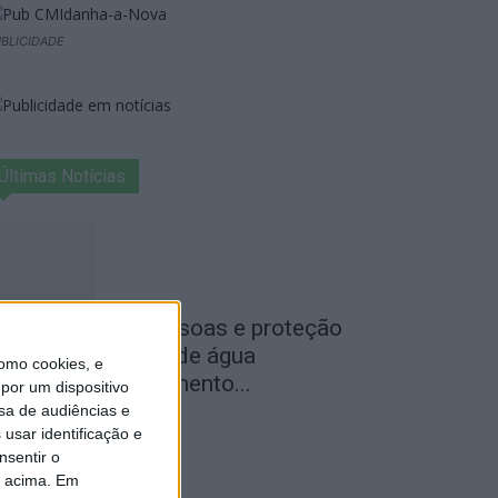
BLICIDADE
Últimas Notícias
egurança das pessoas e proteção
o abastecimento de água
omo cookies, e
ustificam encerramento...
por um dispositivo
sa de audiências e
de Agosto, 2026
usar identificação e
nsentir o
o acima. Em