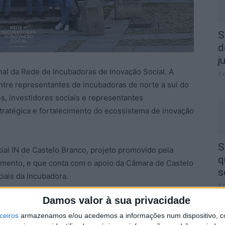
S
d
j
nal da Rede de Incubadoras de Inovação Social. A
7 
 entre representantes de incubadoras de norte a sul do
 investidores sociais e representantes
tratégica e fortalecimento do ecossistema de inovação
S
ial IN de Castelo Branco, projeto promovido pela
q
mento, e que conta com o apoio da Câmara de Castelo
s
iais da incubadora.
7 
Damos valor à sua privacidade
al permitiu reforçar o alinhamento estratégico entre
badoras de Inovação Social, consolidando o trabalho
ceiros
armazenamos e/ou acedemos a informações num dispositivo, c