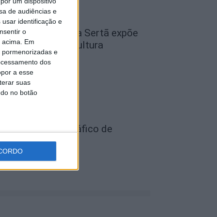
por um dispositivo
sa de audiências e
usar identificação e
cademia Sénior da Sertã expõe
nsentir o
o acima. Em
rtes na Casa da Cultura
is pormenorizadas e
de Agosto, 2026
ocessamento dos
opor a esse
terar suas
ndo no botão
ois detidos por tráfico de
stupefaciente
CORDO
de Agosto, 2026