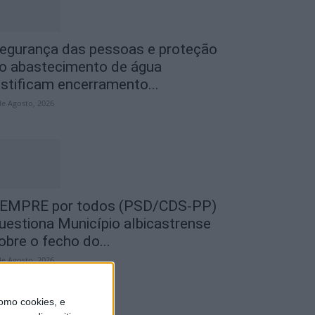
egurança das pessoas e proteção
o abastecimento de água
ustificam encerramento...
de Agosto, 2026
EMPRE por todos (PSD/CDS-PP)
uestiona Município albicastrense
obre o fecho do...
de Agosto, 2026
omo cookies, e