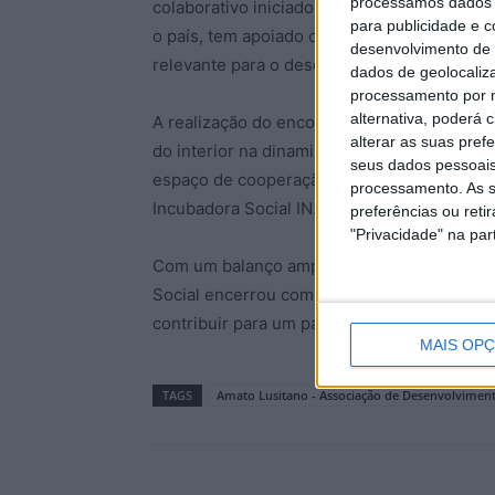
processamos dados p
colaborativo iniciado em 2023. A rede, que
para publicidade e 
o país, tem apoiado centenas de projetos 
desenvolvimento de 
relevante para o desenvolvimento do empr
dados de geolocaliza
processamento por n
alternativa, poderá
A realização do encontro em Castelo Branco 
alterar as suas pref
do interior na dinamização do ecossistema 
seus dados pessoais
espaço de cooperação, experimentação e co
processamento. As s
Incubadora Social IN.
preferências ou reti
"Privacidade" na part
Com um balanço amplamente positivo, o En
Social encerrou com o compromisso de conti
contribuir para um país mais coeso, inclusiv
MAIS OP
TAGS
Amato Lusitano - Associação de Desenvolvimen