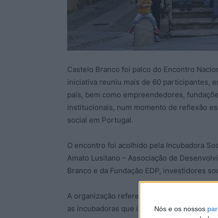
Castelo Branco foi palco do Encontro Nacio
iniciativa reuniu mais de 60 participantes,
país, bem como empreendedores, fundações,
institucionais, num momento de reflexão es
social em Portugal.
O encontro foi acolhido pela Incubadora Soc
Amato Lusitano – Associação de Desenvolvi
Branco e da Fundação EDP, investidores soc
A organização refere que o Encontro Nacion
as incubadoras que integram a Rede de Incu
Nós e os nossos
par