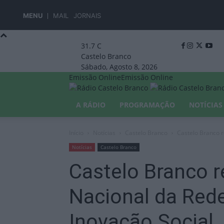
MENU
MAIL
JORNAIS
31.7
C
Castelo Branco
Sábado, Agosto 8, 2026
Emissão Online
Emissão Online
A RÁDIO
PROGRAMAÇÃO
NOTÍCIAS
Início
Notícias
Castelo Branco
Castelo Branco 
Notícias
Castelo Branco
Castelo Branco 
Nacional da Red
Inovação Social