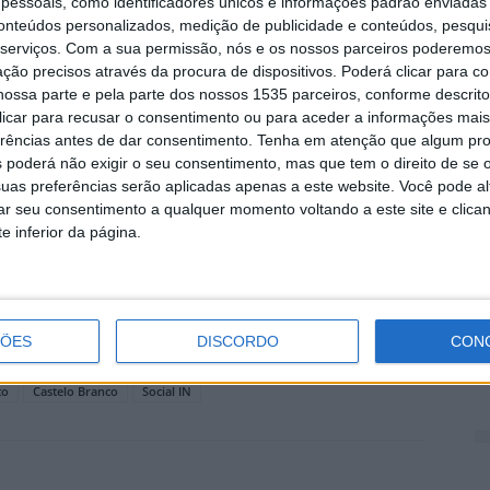
essoais, como identificadores únicos e informações padrão enviadas 
 atualmente mobiliza mais de 40 incubadoras em todo
conteúdos personalizados, medição de publicidade e conteúdos, pesqui
de impacto social, assumindo-se como uma plataforma
serviços.
Com a sua permissão, nós e os nossos parceiros poderemos 
eendedorismo social em Portugal.
A
ção precisos através da procura de dispositivos. Poderá clicar para co
ossa parte e pela parte dos nossos 1535 parceiros, conforme descrit
a
 clicar para recusar o consentimento ou para aceder a informações ma
evidenciou, “igualmente, o papel ativo dos territórios
7 
erências antes de dar consentimento.
Tenha em atenção que algum pr
nacional de inovação social, afirmando a região como
 poderá não exigir o seu consentimento, mas que tem o direito de se 
nstrução de soluções com impacto”, frisa a
uas preferências serão aplicadas apenas a este website. Você pode al
rar seu consentimento a qualquer momento voltando a este site e clica
e inferior da página.
contro Nacional da Rede de Incubadoras de Inovação
D
nuar a fortalecer a rede, aprofundar parcerias e
e
o e inovador.
ÇÕES
DISCORDO
CON
7 
to
Castelo Branco
Social IN