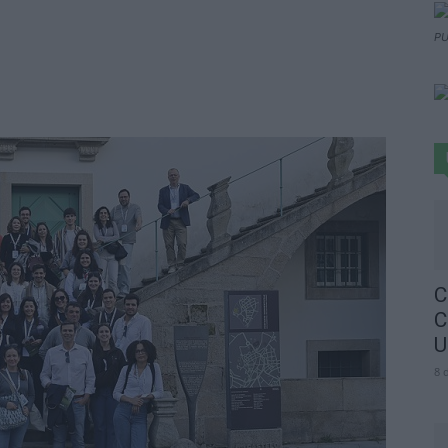
PU
C
C
U
8 