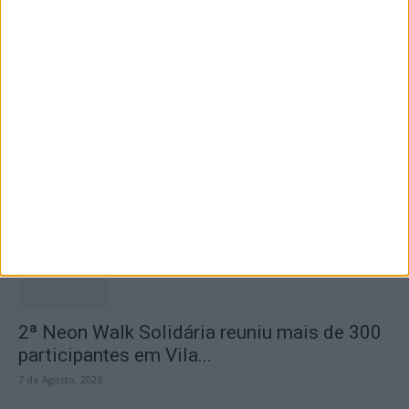
Casa da Cultura
7 de Agosto, 2026
Dois detidos por tráfico de estupefaciente
7 de Agosto, 2026
2ª Neon Walk Solidária reuniu mais de 300
participantes em Vila...
7 de Agosto, 2026