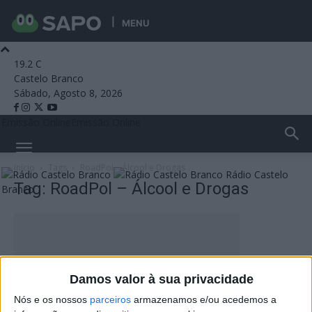
MENU
19.2
C
Castelo Branco
Sábado, Agosto 8, 2026
Emissão Online
Emissão Online
Início
Tags
RoadPol – Álcool e Drogas
Rádio Castelo
Tag: RoadPol – Álcool e Drogas
Branco
Damos valor à sua privacidade
Nós e os nossos
parceiros
armazenamos e/ou acedemos a