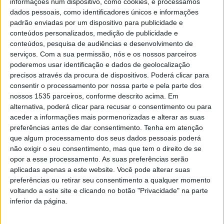
informações num dispositivo, como cookies, e processamos
dados pessoais, como identificadores únicos e informações
GNR realiza operação “RoadPol – Álcool e
padrão enviadas por um dispositivo para publicidade e
Estupefacientes ou Psicotrópicos”
conteúdos personalizados, medição de publicidade e
conteúdos, pesquisa de audiências e desenvolvimento de
Rádio Castelo Branco
-
16 de Dezembro, 2025
0
serviços.
Com a sua permissão, nós e os nossos parceiros
poderemos usar identificação e dados de geolocalização
precisos através da procura de dispositivos. Poderá clicar para
consentir o processamento por nossa parte e pela parte dos
nossos 1535 parceiros, conforme descrito acima. Em
alternativa, poderá clicar para recusar o consentimento ou para
aceder a informações mais pormenorizadas e alterar as suas
preferências antes de dar consentimento.
Tenha em atenção
que algum processamento dos seus dados pessoais poderá
não exigir o seu consentimento, mas que tem o direito de se
opor a esse processamento. As suas preferências serão
GNR na estrada com operação “RoadPol –
aplicadas apenas a este website. Você pode alterar suas
Álcool e Drogas”
preferências ou retirar seu consentimento a qualquer momento
voltando a este site e clicando no botão "Privacidade" na parte
Rádio Castelo Branco
-
19 de Junho, 2024
0
inferior da página.