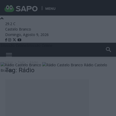
MENU
29.2
C
Castelo Branco
Domingo, Agosto 9, 2026
Emissão Online
Emissão Online
Início
Tags
Rádio
Rádio Castelo
Tag: Rádio
Branco