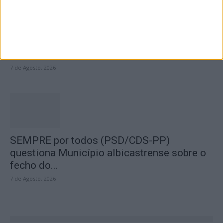
Segurança das pessoas e proteção do
abastecimento de água justificam
encerramento...
7 de Agosto, 2026
SEMPRE por todos (PSD/CDS-PP)
questiona Município albicastrense sobre o
fecho do...
7 de Agosto, 2026