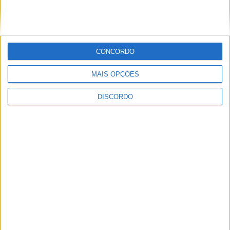
PUBLICIDADE
CONCORDO
PUBLICIDADE
MAIS OPÇÕES
DISCORDO
Últimas Notícias
Vila de Rei celebra Dia Internacional da
Juventude com transporte gratuito...
9 de Agosto, 2026