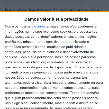
Pequenos inventores foram engenheiros e
comunicadores e construíram um Rádio
Damos valor à sua privacidade
Rádio Castelo Branco
-
5 de Janeiro, 2026
0
Nós e os nossos
parceiros
armazenamos e/ou acedemos a
informações num dispositivo, como cookies, e processamos
dados pessoais, como identificadores únicos e informações
padrão enviadas por um dispositivo para publicidade e
conteúdos personalizados, medição de publicidade e
conteúdos, pesquisa de audiências e desenvolvimento de
serviços.
Com a sua permissão, nós e os nossos parceiros
poderemos usar identificação e dados de geolocalização
precisos através da procura de dispositivos. Poderá clicar para
consentir o processamento por nossa parte e pela parte dos
nossos 1535 parceiros, conforme descrito acima. Em
[Galeria] Espetáculo de Aniversário da
alternativa, poderá clicar para recusar o consentimento ou para
Rádio Castelo Branco 2024
aceder a informações mais pormenorizadas e alterar as suas
preferências antes de dar consentimento.
Tenha em atenção
Rádio Castelo Branco
-
6 de Junho, 2024
0
que algum processamento dos seus dados pessoais poderá
não exigir o seu consentimento, mas que tem o direito de se
opor a esse processamento. As suas preferências serão