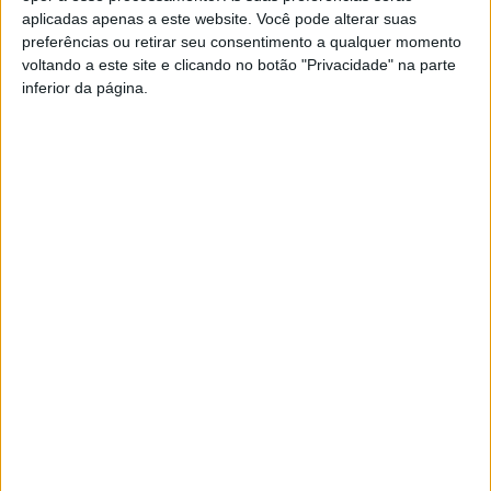
aplicadas apenas a este website. Você pode alterar suas
preferências ou retirar seu consentimento a qualquer momento
voltando a este site e clicando no botão "Privacidade" na parte
inferior da página.
[Galeria] Emissão Especial de Aniversário
da Rádio Castelo Branco 2024
Rádio Castelo Branco
-
23 de Maio, 2024
0