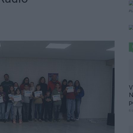
PU
V
N
p
6 