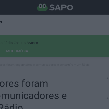
Rádio Castelo Branco
MULTIMÉDIA
ores foram engenheiros e comunicadores e construíram um Rádio
PU
ores foram
omunicadores e
PU
Rádio