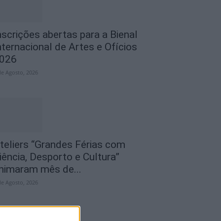
nscrições abertas para a Bienal
nternacional de Artes e Ofícios
026
de Agosto, 2026
teliers “Grandes Férias com
iência, Desporto e Cultura”
nimaram mês de...
de Agosto, 2026