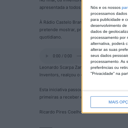
apresentada a todos os presentes e ouvinte
Nós e os nossos
par
processamos dados p
para publicidade e 
À Rádio Castelo Branco, Leonardo Scarpa Z
desenvolvimento de 
pretende mostrar, primeiro, como funciona
dados de geolocaliza
quotidiano.
processamento por n
alternativa, poderá
alterar as suas pref
seus dados pessoais
processamento. As s
Leonardo Scarpa Zanzini, um dos dinamizad
preferências ou reti
"Privacidade" na part
Inventors, realçou o entusiasmo dos pequeno
Esta iniciativa passou por vários localidad
primeiras a receber este projeto durante as 
MAIS OP
Ricardo Pires Coelho