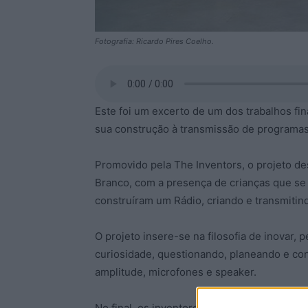
Fotografia: Ricardo Pires Coelho.
Este foi um excerto de um dos trabalhos fi
sua construção à transmissão de programas
Promovido pela The Inventors, o projeto de
Branco, com a presença de crianças que s
construíram um Rádio, criando e transmitin
O projeto insere-se na filosofia de inovar, 
curiosidade, questionando, planeando e co
amplitude, microfones e speaker.
No final, os inventores foram divididos em