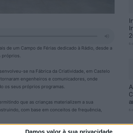
I
I
2
6 
nais de um Campo de Férias dedicado à Rádio, desde a
 próprios.
senvolveu-se na Fábrica da Criatividade, em Castelo
e tornaram engenheiros e comunicadores, onde
A
do os seus próprios programas.
C
a
permitindo que as crianças materializem a sua
nstruindo, com base em conceitos de frequência,
6 
Damos valor à sua privacidade
 grupos e elaboraram uma programação, que foi