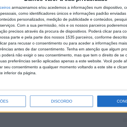
s, através dos rádios que construíram.
ceiros
armazenamos e/ou acedemos a informações num dispositivo, c
essoais, como identificadores únicos e informações padrão enviadas 
C
conteúdos personalizados, medição de publicidade e conteúdos, pesqui
anzini explicou que desenvolver este Campo de Férias
serviços.
Com a sua permissão, nós e os nossos parceiros poderemos 
S
da a Rádio e, segundo, a sua importância da mesma no
ção precisos através da procura de dispositivos. Poderá clicar para co
f
ossa parte e pela parte dos nossos 1535 parceiros, conforme descrit
6 
 clicar para recusar o consentimento ou para aceder a informações ma
erências antes de dar consentimento.
Tenha em atenção que algum pr
 poderá não exigir o seu consentimento, mas que tem o direito de se 
uas preferências serão aplicadas apenas a este website. Você pode al
ores do Campo de Férias “Missão Rádio”, da The
rar seu consentimento a qualquer momento voltando a este site e clica
e inferior da página.
s inventores e o feedback positivo à iniciativa.
M
es do país, sendo que Castelo Branco foi uma das
D
férias escolares do Natal.
6 
ÇÕES
DISCORDO
CON