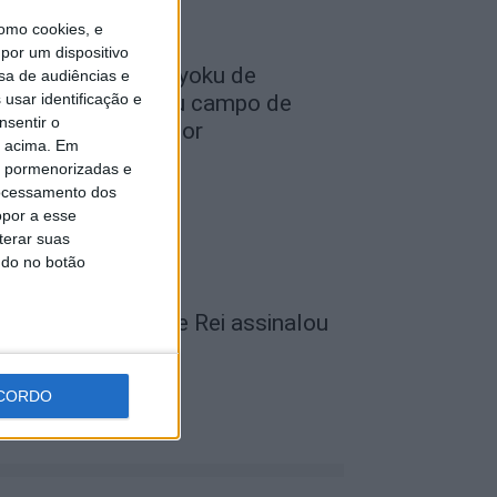
omo cookies, e
por um dispositivo
lub Deportivo Doryoku de
sa de audiências e
usar identificação e
alamanca realizou campo de
nsentir o
érias em Penamacor
o acima. Em
de Agosto, 2026
is pormenorizadas e
ocessamento dos
opor a esse
terar suas
ndo no botão
unicípio de Vila de Rei assinalou
ia dos Avós
de Agosto, 2026
CORDO