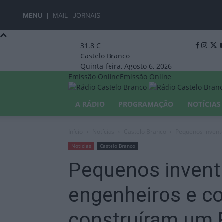
MENU
MAIL
JORNAIS
31.8
C
Castelo Branco
Quinta-feira, Agosto 6, 2026
Emissão Online
Emissão Online
A RÁDIO
PROGRAMAÇÃO
NOTÍCIAS
Início
Notícias
Castelo Branco
Pequenos invent
Notícias
Castelo Branco
Pequenos invent
engenheiros e c
construíram um 