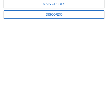
MAIS OPÇÕES
DISCORDO
Seminário das Missões acolhe Feira Anual
de Cernache do Bonjardim
5 de Agosto, 2026
Centro Cultural Raiano recebe os filmes “O
Convite” e “Mínimos &...
5 de Agosto, 2026