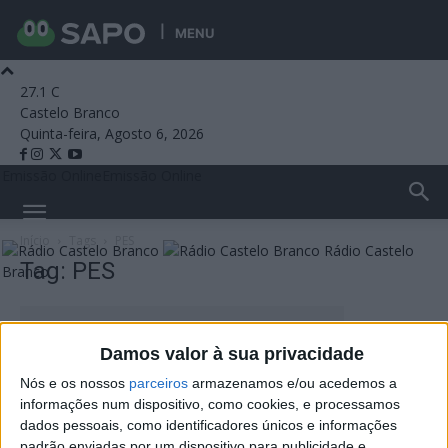
MENU
27.1
C
Castelo Branco
Quinta-feira, Agosto 6, 2026
Emissão Online
Emissão Online
Início
Tags
PES
Rádio Castelo
Tag: PES
Branco
Damos valor à sua privacidade
Nós e os nossos
parceiros
armazenamos e/ou acedemos a
informações num dispositivo, como cookies, e processamos
dados pessoais, como identificadores únicos e informações
padrão enviadas por um dispositivo para publicidade e