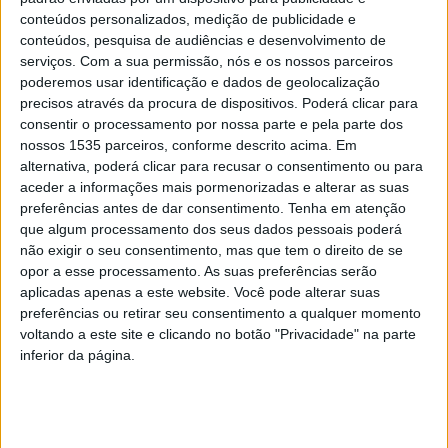
conteúdos personalizados, medição de publicidade e
Seminário sobre arte, paisagem e turismo
conteúdos, pesquisa de audiências e desenvolvimento de
serviços.
Com a sua permissão, nós e os nossos parceiros
sustentável em Castelo Branco
poderemos usar identificação e dados de geolocalização
Rádio Castelo Branco
-
2 de Maio, 2024
0
precisos através da procura de dispositivos. Poderá clicar para
consentir o processamento por nossa parte e pela parte dos
nossos 1535 parceiros, conforme descrito acima. Em
alternativa, poderá clicar para recusar o consentimento ou para
PUBLICIDADE
aceder a informações mais pormenorizadas e alterar as suas
preferências antes de dar consentimento.
Tenha em atenção
que algum processamento dos seus dados pessoais poderá
não exigir o seu consentimento, mas que tem o direito de se
PUBLICIDADE
opor a esse processamento. As suas preferências serão
aplicadas apenas a este website. Você pode alterar suas
preferências ou retirar seu consentimento a qualquer momento
voltando a este site e clicando no botão "Privacidade" na parte
PUBLICIDADE
inferior da página.