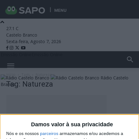
MENU
27.1
C
Castelo Branco
Sexta-feira, Agosto 7, 2026
Emissão Online
Emissão Online
Início
Tags
Natureza
Rádio Castelo
Tag: Natureza
Branco
Damos valor à sua privacidade
Nós e os nossos
parceiros
armazenamos e/ou acedemos a