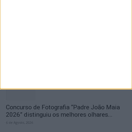
6 de Agosto, 2026
Olhares sobre o futuro dão vida a exposição
na Praia Fluvial...
6 de Agosto, 2026
Concurso de Fotografia “Padre João Maia
2026” distinguiu os melhores olhares...
6 de Agosto, 2026