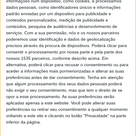
informações num dispositivo, como cookies, e processamos
dados pessoais, como identificadores únicos e informações
Queres ser um dos “Guardiões da Floresta e
padrão enviadas por um dispositivo para publicidade e
da Natureza” em...
conteúdos personalizados, medição de publicidade e
conteúdos, pesquisa de audiências e desenvolvimento de
Rádio Castelo Branco
-
14 de Junho, 2026
0
serviços.
Com a sua permissão, nós e os nossos parceiros
poderemos usar identificação e dados de geolocalização
precisos através da procura de dispositivos. Poderá clicar para
consentir o processamento por nossa parte e pela parte dos
nossos 1535 parceiros, conforme descrito acima. Em
alternativa, poderá clicar para recusar o consentimento ou para
aceder a informações mais pormenorizadas e alterar as suas
preferências antes de dar consentimento.
Tenha em atenção
que algum processamento dos seus dados pessoais poderá
não exigir o seu consentimento, mas que tem o direito de se
opor a esse processamento. As suas preferências serão
Seminário sobre arte, paisagem e turismo
aplicadas apenas a este website. Você pode alterar suas
sustentável em Castelo Branco
preferências ou retirar seu consentimento a qualquer momento
voltando a este site e clicando no botão "Privacidade" na parte
Rádio Castelo Branco
-
2 de Maio, 2024
0
inferior da página.