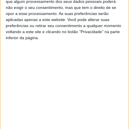
que algum processamento dos seus dados pessoais poderá
não exigir o seu consentimento, mas que tem o direito de se
opor a esse processamento. As suas preferências serão
aplicadas apenas a este website. Você pode alterar suas
preferências ou retirar seu consentimento a qualquer momento
voltando a este site e clicando no botão "Privacidade" na parte
inferior da página.
“O Teu Futuro é Radical” promove a
atividade física
Rádio Castelo Branco
-
2 de Abril, 2025
0