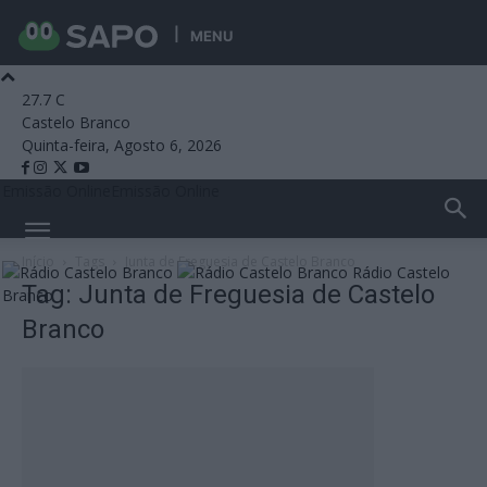
MENU
27.7
C
Castelo Branco
Quinta-feira, Agosto 6, 2026
Emissão Online
Emissão Online
Início
Tags
Junta de Freguesia de Castelo Branco
Rádio Castelo
Tag: Junta de Freguesia de Castelo
Branco
Branco