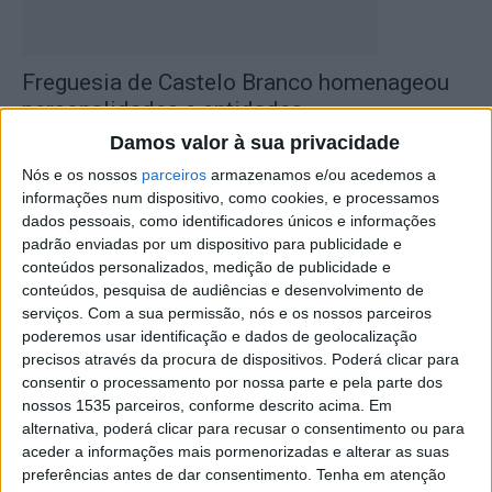
Freguesia de Castelo Branco homenageou
personalidades e entidades
Rádio Castelo Branco
-
21 de Julho, 2025
0
Damos valor à sua privacidade
Nós e os nossos
parceiros
armazenamos e/ou acedemos a
informações num dispositivo, como cookies, e processamos
dados pessoais, como identificadores únicos e informações
padrão enviadas por um dispositivo para publicidade e
conteúdos personalizados, medição de publicidade e
conteúdos, pesquisa de audiências e desenvolvimento de
serviços.
Com a sua permissão, nós e os nossos parceiros
poderemos usar identificação e dados de geolocalização
precisos através da procura de dispositivos. Poderá clicar para
consentir o processamento por nossa parte e pela parte dos
Ambiente: Não Há Futuro Sem Presente –
nossos 1535 parceiros, conforme descrito acima. Em
29-05-2025
alternativa, poderá clicar para recusar o consentimento ou para
aceder a informações mais pormenorizadas e alterar as suas
Rádio Castelo Branco
-
30 de Maio, 2025
0
preferências antes de dar consentimento.
Tenha em atenção