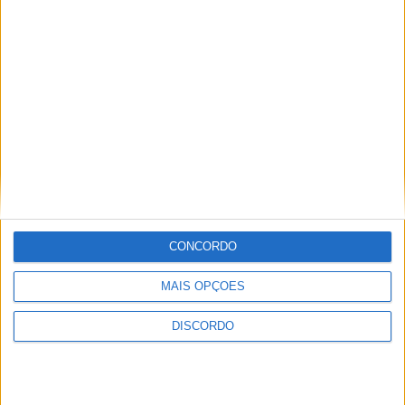
Workshop de apoio ao associativismo
Rádio Castelo Branco
-
24 de Fevereiro, 2025
0
CONCORDO
PUBLICIDADE
MAIS OPÇÕES
DISCORDO
PUBLICIDADE