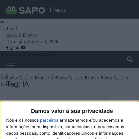
MENU
17.6
C
Castelo Branco
Domingo, Agosto 9, 2026
Emissão Online
Emissão Online
Início
Tags
IA
Rádio Castelo
Tag: IA
Branco
Damos valor à sua privacidade
Nós e os nossos
parceiros
armazenamos e/ou acedemos a
informações num dispositivo, como cookies, e processamos
dados pessoais, como identificadores únicos e informações