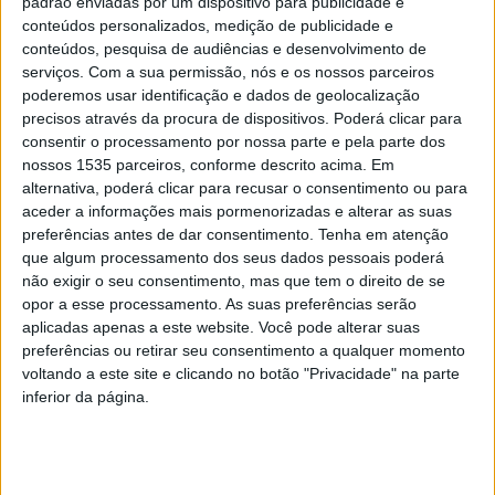
padrão enviadas por um dispositivo para publicidade e
conteúdos personalizados, medição de publicidade e
A nova IA analisa rochas, identifica fósseis
conteúdos, pesquisa de audiências e desenvolvimento de
e escreve sobre vulcões
serviços.
Com a sua permissão, nós e os nossos parceiros
poderemos usar identificação e dados de geolocalização
Rádio Castelo Branco
-
15 de Novembro, 2024
0
precisos através da procura de dispositivos. Poderá clicar para
consentir o processamento por nossa parte e pela parte dos
nossos 1535 parceiros, conforme descrito acima. Em
alternativa, poderá clicar para recusar o consentimento ou para
PUBLICIDADE
aceder a informações mais pormenorizadas e alterar as suas
preferências antes de dar consentimento.
Tenha em atenção
que algum processamento dos seus dados pessoais poderá
não exigir o seu consentimento, mas que tem o direito de se
PUBLICIDADE
opor a esse processamento. As suas preferências serão
aplicadas apenas a este website. Você pode alterar suas
preferências ou retirar seu consentimento a qualquer momento
voltando a este site e clicando no botão "Privacidade" na parte
PUBLICIDADE
inferior da página.