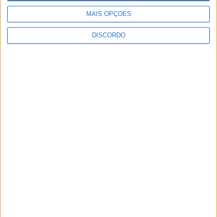
MAIS OPÇÕES
DISCORDO
SEMPRE por todos (PSD/CDS-PP)
questiona Município albicastrense sobre o
fecho do...
7 de Agosto, 2026
Academia Sénior da Sertã expõe artes na
Casa da Cultura
7 de Agosto, 2026