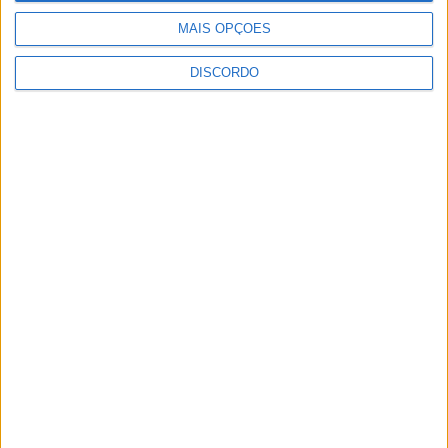
7 de Agosto, 2026
MAIS OPÇÕES
DISCORDO
Academia Sénior da Sertã expõe artes na
Casa da Cultura
7 de Agosto, 2026
Dois detidos por tráfico de estupefaciente
7 de Agosto, 2026