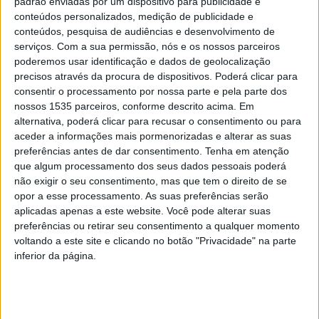
padrão enviadas por um dispositivo para publicidade e
conteúdos personalizados, medição de publicidade e
Companhia de Comandos confraterniza em
conteúdos, pesquisa de audiências e desenvolvimento de
Castelo Branco
serviços.
Com a sua permissão, nós e os nossos parceiros
poderemos usar identificação e dados de geolocalização
Rádio Castelo Branco
-
18 de Junho, 2025
0
precisos através da procura de dispositivos. Poderá clicar para
consentir o processamento por nossa parte e pela parte dos
nossos 1535 parceiros, conforme descrito acima. Em
alternativa, poderá clicar para recusar o consentimento ou para
PUBLICIDADE
aceder a informações mais pormenorizadas e alterar as suas
preferências antes de dar consentimento.
Tenha em atenção
que algum processamento dos seus dados pessoais poderá
não exigir o seu consentimento, mas que tem o direito de se
PUBLICIDADE
opor a esse processamento. As suas preferências serão
aplicadas apenas a este website. Você pode alterar suas
preferências ou retirar seu consentimento a qualquer momento
voltando a este site e clicando no botão "Privacidade" na parte
PUBLICIDADE
inferior da página.