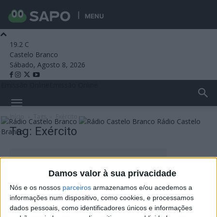
MENU
19.2
C
Castelo Branco
Sábado, Agosto 8, 2026
Emissão Online
Emissão Online
Início
Tags
Exército
Rádio Castelo
Tag: Exército
Branco
Damos valor à sua privacidade
Nós e os nossos
parceiros
armazenamos e/ou acedemos a
informações num dispositivo, como cookies, e processamos
dados pessoais, como identificadores únicos e informações