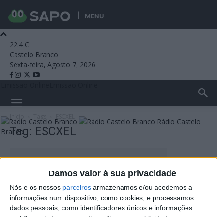
MENU
22.4
C
Castelo Branco
Sexta-feira, Agosto 7, 2026
Emissão Online
Emissão Online
Início
Tags
ESCXEL
Rádio Castelo
Tag: ESCXEL
Branco
Damos valor à sua privacidade
Nós e os nossos
parceiros
armazenamos e/ou acedemos a
informações num dispositivo, como cookies, e processamos
dados pessoais, como identificadores únicos e informações