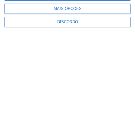
7 de Agosto, 2026
MAIS OPÇÕES
DISCORDO
Academia Sénior da Sertã expõe artes na
Casa da Cultura
7 de Agosto, 2026
Dois detidos por tráfico de estupefaciente
7 de Agosto, 2026