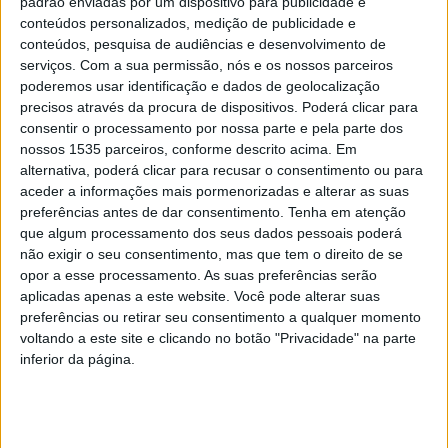
padrão enviadas por um dispositivo para publicidade e
conteúdos personalizados, medição de publicidade e
Seminário ESCXEL debateu boas práticas
conteúdos, pesquisa de audiências e desenvolvimento de
no acolhimento de alunos imigrantes
serviços.
Com a sua permissão, nós e os nossos parceiros
poderemos usar identificação e dados de geolocalização
Rádio Castelo Branco
-
14 de Novembro, 2025
0
precisos através da procura de dispositivos. Poderá clicar para
consentir o processamento por nossa parte e pela parte dos
nossos 1535 parceiros, conforme descrito acima. Em
alternativa, poderá clicar para recusar o consentimento ou para
PUBLICIDADE
aceder a informações mais pormenorizadas e alterar as suas
preferências antes de dar consentimento.
Tenha em atenção
que algum processamento dos seus dados pessoais poderá
não exigir o seu consentimento, mas que tem o direito de se
PUBLICIDADE
opor a esse processamento. As suas preferências serão
aplicadas apenas a este website. Você pode alterar suas
preferências ou retirar seu consentimento a qualquer momento
voltando a este site e clicando no botão "Privacidade" na parte
PUBLICIDADE
inferior da página.