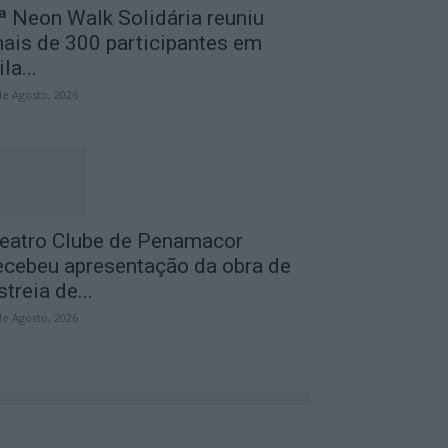
ª Neon Walk Solidária reuniu
ais de 300 participantes em
ila...
de Agosto, 2026
eatro Clube de Penamacor
ecebeu apresentação da obra de
streia de...
de Agosto, 2026