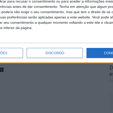
 clicar para recusar o consentimento ou para aceder a informações ma
erências antes de dar consentimento.
Tenha em atenção que algum pr
 poderá não exigir o seu consentimento, mas que tem o direito de se 
A
uas preferências serão aplicadas apenas a este website. Você pode al
rar seu consentimento a qualquer momento voltando a este site e clica
a
e inferior da página.
7 
ÇÕES
DISCORDO
CON
 e
D
0
e
7 