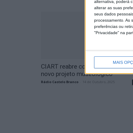
alternativa, poderá
alterar as suas pref
seus dados pessoais
processamento. As s
preferências ou reti
"Privacidade" na part
MAIS OP
CIART reabre com casa renovada
novo projeto museológico
Rádio Castelo Branco
-
14 de Outubro, 2025