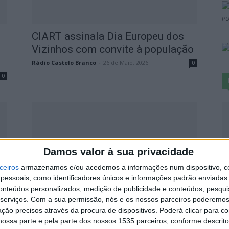
PU
CIART assinala Dia Europeu dos
Vizinhos com convite à população
Rádio Castelo Branco
-
26 de Maio, 2026
0
0
S
Damos valor à sua privacidade
q
ceiros
armazenamos e/ou acedemos a informações num dispositivo, c
s
essoais, como identificadores únicos e informações padrão enviadas 
conteúdos personalizados, medição de publicidade e conteúdos, pesqui
7 
“A
CIART revisitou a narrativa da
serviços.
Com a sua permissão, nós e os nossos parceiros poderemos 
Estrela de Belém a partir da...
ção precisos através da procura de dispositivos. Poderá clicar para co
ossa parte e pela parte dos nossos 1535 parceiros, conforme descrit
Rádio Castelo Branco
-
20 de Janeiro, 2026
0
0