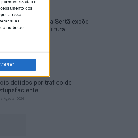
is pormenorizadas e
ocessamento dos
opor a esse
cademia Sénior da Sertã expõe
terar suas
ndo no botão
rtes na Casa da Cultura
de Agosto, 2026
CORDO
ois detidos por tráfico de
stupefaciente
de Agosto, 2026