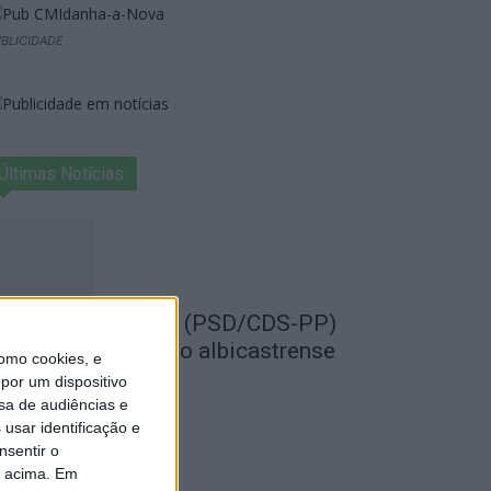
BLICIDADE
Últimas Notícias
EMPRE por todos (PSD/CDS-PP)
uestiona Município albicastrense
omo cookies, e
obre o fecho do...
por um dispositivo
sa de audiências e
de Agosto, 2026
usar identificação e
nsentir o
o acima. Em