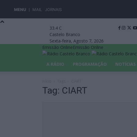
MENU
MAIL
JORNAIS
33.4
C
Castelo Branco
Sexta-feira, Agosto 7, 2026
Emissão Online
Emissão Online
A RÁDIO
PROGRAMAÇÃO
NOTÍCIAS
Início
Tags
CIART
Tag: CIART