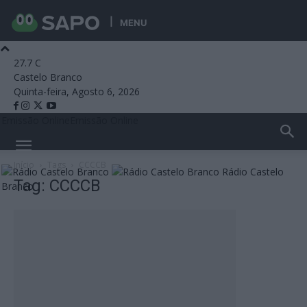
MENU
27.7
C
Castelo Branco
Quinta-feira, Agosto 6, 2026
Emissão Online
Emissão Online
Início
Tags
CCCCB
Rádio Castelo
Tag: CCCCB
Branco