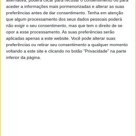
aceder a informações mais pormenorizadas e alterar as suas
preferências antes de dar consentimento.
Tenha em atenção
que algum processamento dos seus dados pessoais poderá
não exigir o seu consentimento, mas que tem o direito de se
opor a esse processamento. As suas preferências serão
aplicadas apenas a este website. Você pode alterar suas
preferências ou retirar seu consentimento a qualquer momento
Castelo Branco capta 210 mil euros para
voltando a este site e clicando no botão "Privacidade" na parte
inferior da página.
dois novos projetos de...
Rádio Castelo Branco
-
12 de Março, 2026
0