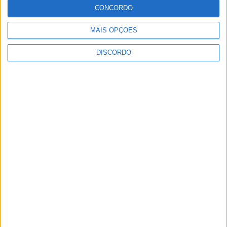
é que é...
CONCORDO
Rádio Castelo Branco
-
12 de Julho, 2024
0
MAIS OPÇÕES
DISCORDO
1
2
3
PUBLICIDADE
PUBLICIDADE
PUBLICIDADE