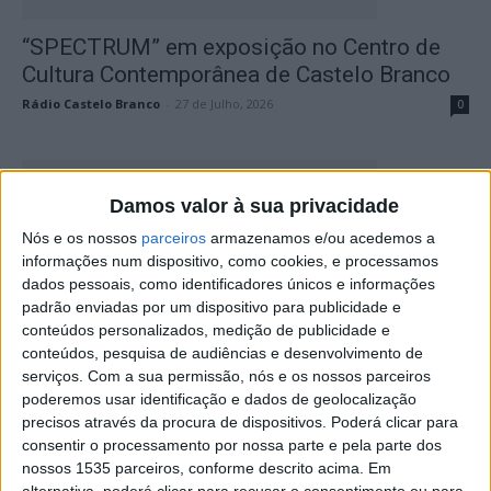
“SPECTRUM” em exposição no Centro de
Cultura Contemporânea de Castelo Branco
Rádio Castelo Branco
-
27 de Julho, 2026
0
Damos valor à sua privacidade
Nós e os nossos
parceiros
armazenamos e/ou acedemos a
informações num dispositivo, como cookies, e processamos
dados pessoais, como identificadores únicos e informações
padrão enviadas por um dispositivo para publicidade e
conteúdos personalizados, medição de publicidade e
conteúdos, pesquisa de audiências e desenvolvimento de
Ana Beatriz Ferreira em recital de piano no
serviços.
Com a sua permissão, nós e os nossos parceiros
Centro de Cultura...
poderemos usar identificação e dados de geolocalização
Rádio Castelo Branco
-
11 de Junho, 2026
0
precisos através da procura de dispositivos. Poderá clicar para
consentir o processamento por nossa parte e pela parte dos
nossos 1535 parceiros, conforme descrito acima. Em
alternativa, poderá clicar para recusar o consentimento ou para