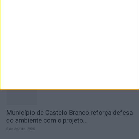
6 de Agosto, 2026
Concurso de Fotografia “Padre João Maia
2026” distinguiu os melhores olhares...
6 de Agosto, 2026
Município de Castelo Branco reforça defesa
do ambiente com o projeto...
6 de Agosto, 2026