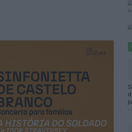
PU
S
d
j
7 