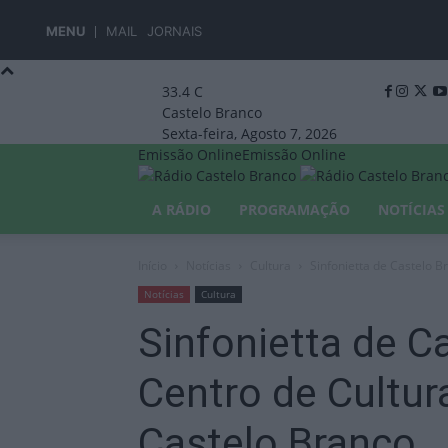
MENU
MAIL
JORNAIS
33.4
C
Castelo Branco
Sexta-feira, Agosto 7, 2026
Emissão Online
Emissão Online
A RÁDIO
PROGRAMAÇÃO
NOTÍCIAS
Início
Notícias
Cultura
Sinfonietta de Castelo B
Notícias
Cultura
Sinfonietta de C
Centro de Cultu
Castelo Branco