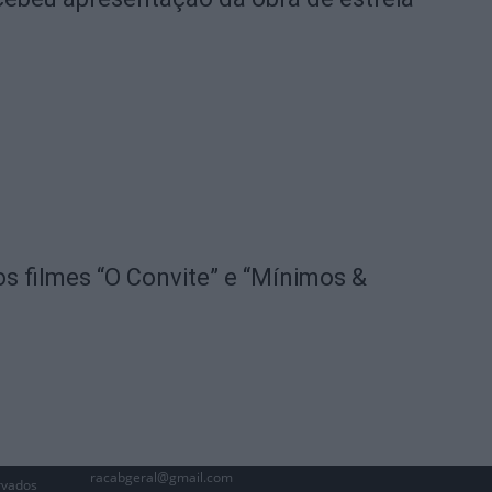
os filmes “O Convite” e “Mínimos &
racabgeral@gmail.com
rvados