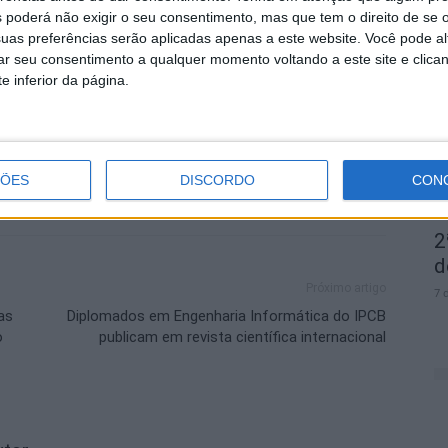
is.
 poderá não exigir o seu consentimento, mas que tem o direito de se 
uas preferências serão aplicadas apenas a este website. Você pode al
D
rar seu consentimento a qualquer momento voltando a este site e clica
e
a Contemporânea
Sinfonietta
e inferior da página.
7 
ÇÕES
DISCORDO
CON
2
d
Próximo artigo
7 
as
Diplomados em Engenharia Informática do IPCB
o
publicam em revista científica internacional