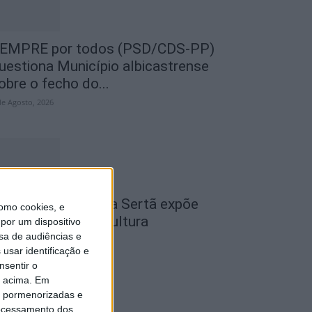
EMPRE por todos (PSD/CDS-PP)
uestiona Município albicastrense
obre o fecho do...
de Agosto, 2026
cademia Sénior da Sertã expõe
omo cookies, e
rtes na Casa da Cultura
por um dispositivo
sa de audiências e
de Agosto, 2026
usar identificação e
nsentir o
o acima. Em
is pormenorizadas e
ocessamento dos