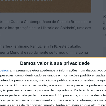
S
ntro de Cultura Contemporânea de Castelo Branco abre
q
ara a interpretação de “A História do Soldado”, uma das
s
.
7 
Charles-Ferdinand Ramuz, em 1918, este trabalho
Guerra Mundial e rapidamente se tornou um marco na
a acompanha o regresso de um soldado que, no caminho
Damos valor à sua privacidade
gem disfarçada, pronta a seduzi-lo com um livro
A
ceiros
armazenamos e/ou acedemos a informações num dispositivo, c
 do seu violino. O pacto revela-se, afinal, uma
a
essoais, como identificadores únicos e informações padrão enviadas 
ição e do desejo ilimitado.
conteúdos personalizados, medição de publicidade e conteúdos, pesqui
7 
serviços.
Com a sua permissão, nós e os nossos parceiros poderemos 
rpretação dos músicos da Sinfonietta de Castelo
ção precisos através da procura de dispositivos. Poderá clicar para co
ndido.
ossa parte e pela parte dos nossos 1535 parceiros, conforme descrit
 clicar para recusar o consentimento ou para aceder a informações ma
erências antes de dar consentimento.
Tenha em atenção que algum pr