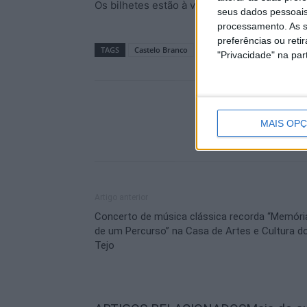
Os bilhetes estão à venda nos locais habitua
seus dados pessoais
processamento. As s
preferências ou reti
TAGS
Castelo Branco
CCCCB
Centro de Cultur
"Privacidade" na part
MAIS OP
Artigo anterior
Concerto de música clássica recorda “Memóri
de um Percurso” na Casa de Artes e Cultura d
Tejo