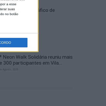
opor a esse
terar suas
ois detidos por tráfico de
ndo no botão
stupefaciente
de Agosto, 2026
CORDO
ª Neon Walk Solidária reuniu mais
e 300 participantes em Vila...
de Agosto, 2026