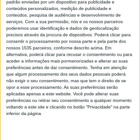
padrão enviadas por um dispositivo para publicidade e
conteúdos personalizados, medição de publicidade e
conteúdos, pesquisa de audiências e desenvolvimento de
serviços.
Com a sua permissão, nós e os nossos parceiros
Campeonatos Ibéricos de Karting acelerou
poderemos usar identificação e dados de geolocalização
no Kartódromo de Castelo Branco
precisos através da procura de dispositivos. Poderá clicar para
Rádio Castelo Branco
-
9 de Maio, 2023
0
consentir o processamento por nossa parte e pela parte dos
nossos 1535 parceiros, conforme descrito acima. Em
alternativa, poderá clicar para recusar o consentimento ou para
aceder a informações mais pormenorizadas e alterar as suas
PUBLICIDADE
preferências antes de dar consentimento.
Tenha em atenção
que algum processamento dos seus dados pessoais poderá
não exigir o seu consentimento, mas que tem o direito de se
opor a esse processamento. As suas preferências serão
PUBLICIDADE
aplicadas apenas a este website. Você pode alterar suas
preferências ou retirar seu consentimento a qualquer momento
voltando a este site e clicando no botão "Privacidade" na parte
inferior da página.
PUBLICIDADE