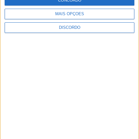
CONCORDO
fecho do...
7 de Agosto, 2026
MAIS OPÇÕES
DISCORDO
Academia Sénior da Sertã expõe artes na
Casa da Cultura
7 de Agosto, 2026
Dois detidos por tráfico de estupefaciente
7 de Agosto, 2026