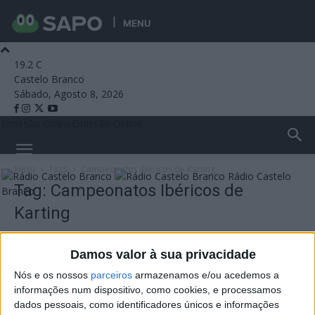
MENU
19.2
C
Castelo Branco
Sábado, Agosto 8, 2026
Emissão Online
Emissão Online
Início
Tags
Campeonatos Ibéricos de Karting
Rádio Castelo
Tag: Campeonatos Ibéricos de
Branco
Karting
Damos valor à sua privacidade
Nós e os nossos
parceiros
armazenamos e/ou acedemos a
informações num dispositivo, como cookies, e processamos
dados pessoais, como identificadores únicos e informações