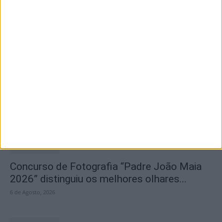
Olhares sobre o futuro dão vida a exposição
na Praia Fluvial...
6 de Agosto, 2026
Concurso de Fotografia “Padre João Maia
2026” distinguiu os melhores olhares...
6 de Agosto, 2026