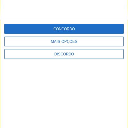
CONCORDO
Club Deportivo Doryoku de Salamanca
MAIS OPÇÕES
realizou campo de férias em Penamacor
DISCORDO
Sertanense FC e Guarda FC disputam
Supertaça da Beira Interior