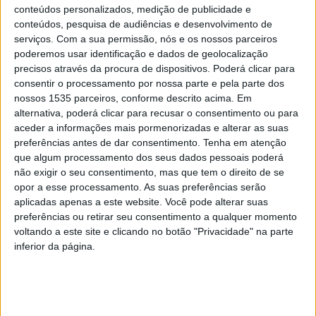
A prova contou com mais de uma centena de pilotos,
conteúdos personalizados, medição de publicidade e
composto por corrida de Resistência e corrida Sprint,
conteúdos, pesquisa de audiências e desenvolvimento de
promovida pela Epic Events.
serviços.
Com a sua permissão, nós e os nossos parceiros
poderemos usar identificação e dados de geolocalização
precisos através da procura de dispositivos. Poderá clicar para
A Escuderia Castelo Branco foi convidada para receber a
consentir o processamento por nossa parte e pela parte dos
uma das jornadas deste campeonato ibérico, explicou o
nossos 1535 parceiros, conforme descrito acima. Em
seu presidente, António Sequeira, em declarações à
alternativa, poderá clicar para recusar o consentimento ou para
aceder a informações mais pormenorizadas e alterar as suas
nossa rádio.
preferências antes de dar consentimento.
Tenha em atenção
que algum processamento dos seus dados pessoais poderá
A passagem de uma ronda pelo Kartódromo de Castelo
não exigir o seu consentimento, mas que tem o direito de se
Branco deve-se por ter “uma boa pista” e pelo bom
opor a esse processamento. As suas preferências serão
aplicadas apenas a este website. Você pode alterar suas
desempenho do clube albicastrense na organização de
preferências ou retirar seu consentimento a qualquer momento
várias provas, disse o dirigente.
voltando a este site e clicando no botão "Privacidade" na parte
inferior da página.
António Sequeira, presidente da Escuderia Castelo
Branco, realçou as boas condições da pista do