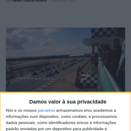
Por
Rádio Castelo Branco
-
9 de Maio, 2023
Damos valor à sua privacidade
O Kartódromo de Castelo Branco acolheu a 4ª Ronda dos
Nós e os nossos
parceiros
armazenamos e/ou acedemos a
Campeonatos Ibéricos de Karting.
informações num dispositivo, como cookies, e processamos
dados pessoais, como identificadores únicos e informações
padrão enviadas por um dispositivo para publicidade e