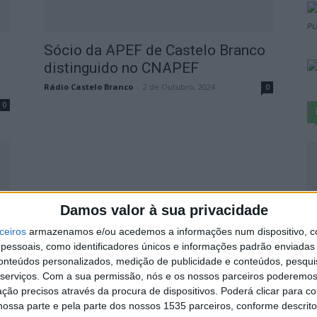
PU
Sócio da APEF de Castelo Branco
distinguido no CNAPEF
Rádio Castelo Branco
-
2 de Outubro, 2024
0
0
S
Damos valor à sua privacidade
d
ceiros
armazenamos e/ou acedemos a informações num dispositivo, c
j
essoais, como identificadores únicos e informações padrão enviadas 
conteúdos personalizados, medição de publicidade e conteúdos, pesqui
7 
serviços.
Com a sua permissão, nós e os nossos parceiros poderemos 
ção precisos através da procura de dispositivos. Poderá clicar para co
0
ossa parte e pela parte dos nossos 1535 parceiros, conforme descrit