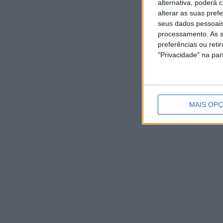
alternativa, poderá
alterar as suas pref
seus dados pessoais
processamento. As s
preferências ou reti
"Privacidade" na part
MAIS OP