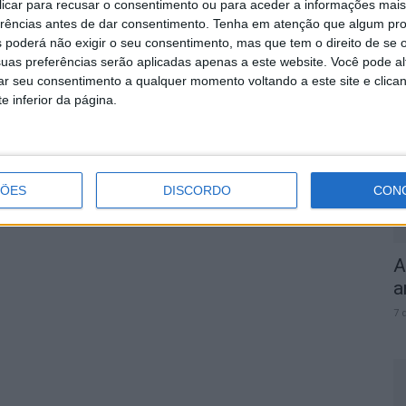
 clicar para recusar o consentimento ou para aceder a informações ma
erências antes de dar consentimento.
Tenha em atenção que algum pr
 poderá não exigir o seu consentimento, mas que tem o direito de se 
S
uas preferências serão aplicadas apenas a este website. Você pode al
rar seu consentimento a qualquer momento voltando a este site e clica
q
e inferior da página.
s
7 
ÇÕES
DISCORDO
CON
A
a
7 