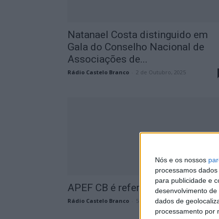
Natanael Costa distinguido em
Gala do Conselho Nacional de
Associações de...
Rádio Castelo Branco
-
2 de Outubro, 2025
Nós e os nossos
par
processamos dados p
para publicidade e 
APEF CB é referência nacional
desenvolvimento de 
dados de geolocaliza
Rádio Castelo Branco
-
5 de Setembro, 2023
processamento por n