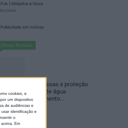
BLICIDADE
Últimas Notícias
egurança das pessoas e proteção
o abastecimento de água
omo cookies, e
ustificam encerramento...
por um dispositivo
sa de audiências e
de Agosto, 2026
usar identificação e
nsentir o
o acima. Em