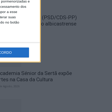
is pormenorizadas e
ocessamento dos
opor a esse
EMPRE por todos (PSD/CDS-PP)
terar suas
ndo no botão
uestiona Município albicastrense
obre o fecho do...
de Agosto, 2026
CORDO
cademia Sénior da Sertã expõe
rtes na Casa da Cultura
de Agosto, 2026