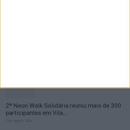
Casa da Cultura
7 de Agosto, 2026
Dois detidos por tráfico de estupefaciente
7 de Agosto, 2026
2ª Neon Walk Solidária reuniu mais de 300
participantes em Vila...
7 de Agosto, 2026