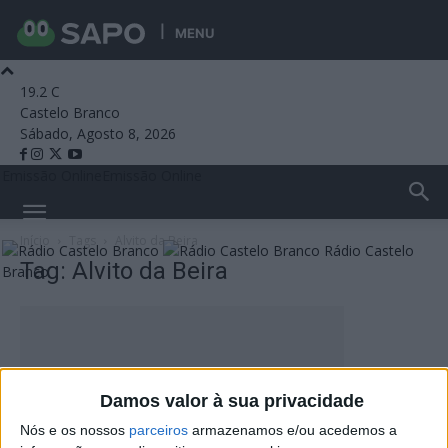
MENU
19.2
C
Castelo Branco
Sábado, Agosto 8, 2026
Emissão Online
Emissão Online
Início
Tags
Alvito da Beira
Rádio Castelo
Tag: Alvito da Beira
Branco
Damos valor à sua privacidade
Nós e os nossos
parceiros
armazenamos e/ou acedemos a