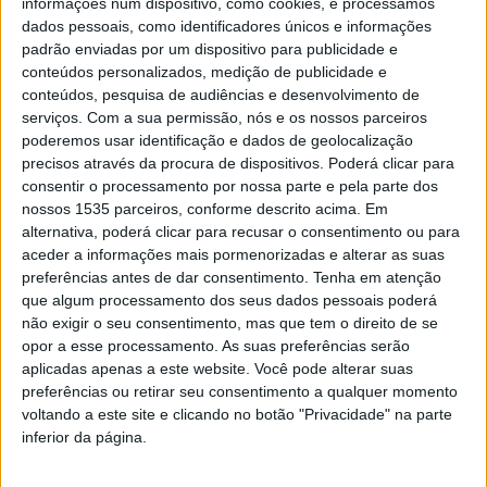
informações num dispositivo, como cookies, e processamos
dados pessoais, como identificadores únicos e informações
Festival do Plangaio e do Maranho com
padrão enviadas por um dispositivo para publicidade e
inscrições abertas para produtores...
conteúdos personalizados, medição de publicidade e
conteúdos, pesquisa de audiências e desenvolvimento de
Rádio Castelo Branco
-
2 de Setembro, 2025
0
serviços.
Com a sua permissão, nós e os nossos parceiros
poderemos usar identificação e dados de geolocalização
precisos através da procura de dispositivos. Poderá clicar para
consentir o processamento por nossa parte e pela parte dos
nossos 1535 parceiros, conforme descrito acima. Em
alternativa, poderá clicar para recusar o consentimento ou para
aceder a informações mais pormenorizadas e alterar as suas
preferências antes de dar consentimento.
Tenha em atenção
que algum processamento dos seus dados pessoais poderá
não exigir o seu consentimento, mas que tem o direito de se
opor a esse processamento. As suas preferências serão
Aprovadas as Operações Integradas de
aplicadas apenas a este website. Você pode alterar suas
Gestão da Paisagem de Fórneas e...
preferências ou retirar seu consentimento a qualquer momento
voltando a este site e clicando no botão "Privacidade" na parte
Rádio Castelo Branco
-
28 de Fevereiro, 2024
0
inferior da página.