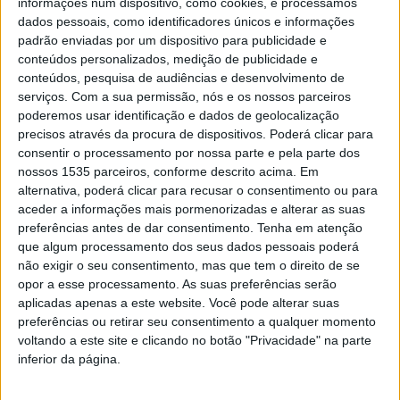
informações num dispositivo, como cookies, e processamos
dados pessoais, como identificadores únicos e informações
2º Encontro Interassociações da Freguesia
padrão enviadas por um dispositivo para publicidade e
de Cambas juntou 150 participantes
conteúdos personalizados, medição de publicidade e
conteúdos, pesquisa de audiências e desenvolvimento de
Rádio Castelo Branco
-
23 de Maio, 2025
0
serviços.
Com a sua permissão, nós e os nossos parceiros
poderemos usar identificação e dados de geolocalização
precisos através da procura de dispositivos. Poderá clicar para
consentir o processamento por nossa parte e pela parte dos
nossos 1535 parceiros, conforme descrito acima. Em
alternativa, poderá clicar para recusar o consentimento ou para
aceder a informações mais pormenorizadas e alterar as suas
preferências antes de dar consentimento.
Tenha em atenção
que algum processamento dos seus dados pessoais poderá
não exigir o seu consentimento, mas que tem o direito de se
opor a esse processamento. As suas preferências serão
Secretário de Estado visita local da estrada
aplicadas apenas a este website. Você pode alterar suas
cortada em Admoço e...
preferências ou retirar seu consentimento a qualquer momento
voltando a este site e clicando no botão "Privacidade" na parte
Rádio Castelo Branco
-
1 de Fevereiro, 2024
0
inferior da página.