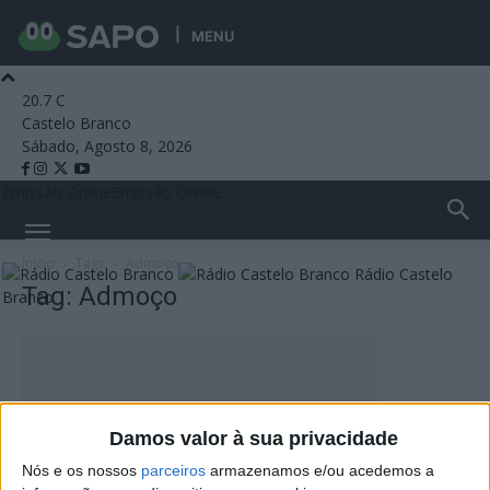
MENU
20.7
C
Castelo Branco
Sábado, Agosto 8, 2026
Emissão Online
Emissão Online
Início
Tags
Admoço
Rádio Castelo
Tag: Admoço
Branco
Damos valor à sua privacidade
Nós e os nossos
parceiros
armazenamos e/ou acedemos a