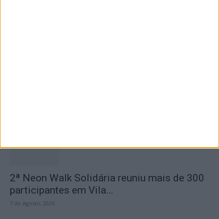
Casa da Cultura
7 de Agosto, 2026
Dois detidos por tráfico de estupefaciente
7 de Agosto, 2026
2ª Neon Walk Solidária reuniu mais de 300
participantes em Vila...
7 de Agosto, 2026