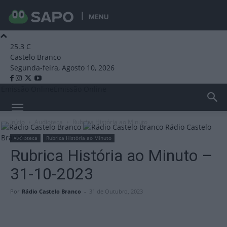
MENU
25.3
C
Castelo Branco
Segunda-feira, Agosto 10, 2026
Emissão Online
Emissão Online
Início
Audioteca
Rubrica História ao Minuto
Rádio Castelo
Branco
Audioteca
Rubrica História ao Minuto
Rubrica História ao Minuto –
31-10-2023
Por
Rádio Castelo Branco
-
31 de Outubro, 2023