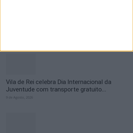
Oficinas “Conta e Cria” regressam em
agosto à Sertã
10 de Agosto, 2026
Vila de Rei celebra Dia Internacional da
Juventude com transporte gratuito...
9 de Agosto, 2026