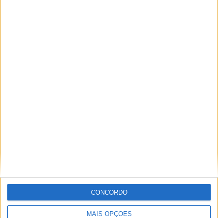
Rubrica História ao Minuto – 24-03-2026
Rubrica História ao Minuto – 17-03-2026
CONCORDO
MAIS OPÇÕES