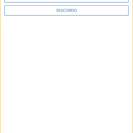
Rubrica História ao Minuto – 10-03-2026
DISCORDO
PUBLICIDADE
PUBLICIDADE
PUBLICIDADE
Últimas Notícias