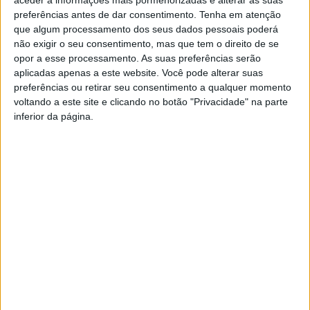
aceder a informações mais pormenorizadas e alterar as suas
Tema: Padre Estevão Dias Cabral
preferências antes de dar consentimento.
Tenha em atenção
que algum processamento dos seus dados pessoais poderá
não exigir o seu consentimento, mas que tem o direito de se
opor a esse processamento. As suas preferências serão
aplicadas apenas a este website. Você pode alterar suas
preferências ou retirar seu consentimento a qualquer momento
voltando a este site e clicando no botão "Privacidade" na parte
inferior da página.
TAGS
História ao Minuto
Rubrica