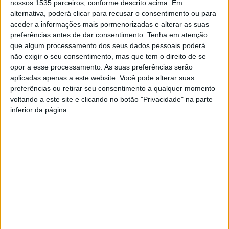
Segundo a nota da PSP enviada à nossa redação, os 7
nossos 1535 parceiros, conforme descrito acima. Em
acidentes de viação provocaram 1 ferido grave.
alternativa, poderá clicar para recusar o consentimento ou para
aceder a informações mais pormenorizadas e alterar as suas
preferências antes de dar consentimento.
Tenha em atenção
Durante o mesmo período, esta entidade de segurança
que algum processamento dos seus dados pessoais poderá
pública deteve 8 indivíduos, sendo 4 por furto em outros
não exigir o seu consentimento, mas que tem o direito de se
edifícios; 2 por condução sem habilitação legal; 1 por
opor a esse processamento. As suas preferências serão
aplicadas apenas a este website. Você pode alterar suas
condução sob a influência de álcool; e 1 por ameaças e
preferências ou retirar seu consentimento a qualquer momento
injúrias a Agentes da PSP.
voltando a este site e clicando no botão "Privacidade" na parte
inferior da página.
Relativamente à ação desenvolvida especificamente no
âmbito da fiscalização e prevenção rodoviária, a PSP
realizou 12 ações de fiscalização de trânsito; 156
condutores foram fiscalizados; e 506 condutores foram
controlados em operações de fiscalização de excesso de
velocidade.
TAGS
Castelo Branco
Comando Distrital de Castelo Branco da PSP