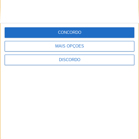
questiona Município albicastrense sobre
o fecho do miradouro de São Gens
CONCORDO
MAIS OPÇÕES
DISCORDO
Dois detidos por tráfico de
estupefaciente
PUBLICIDADE