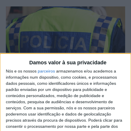
Damos valor à sua privacidade
Nós e os nossos
parceiros
armazenamos e/ou acedemos a
informações num dispositivo, como cookies, e processamos
dados pessoais, como identificadores únicos e informações
O Comando Distrital de Castelo Branco da PSP, no
padrão enviadas por um dispositivo para publicidade e
decurso da sua atividade operacional de prevenção e
conteúdos personalizados, medição de publicidade e
combate à criminalidade, entre 30 de janeiro a 6 de
conteúdos, pesquisa de audiências e desenvolvimento de
serviços.
Com a sua permissão, nós e os nossos parceiros
fevereiro, registou na sua área de jurisdição 7 acidentes
poderemos usar identificação e dados de geolocalização
rodoviários.
precisos através da procura de dispositivos. Poderá clicar para
consentir o processamento por nossa parte e pela parte dos