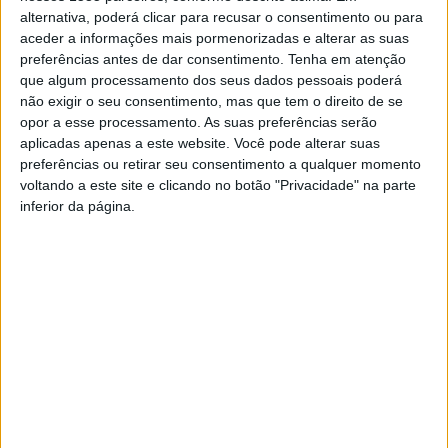
acidentes de viação provocaram 1 ferido grave e 3
alternativa, poderá clicar para recusar o consentimento ou para
feridos ligeiros.
aceder a informações mais pormenorizadas e alterar as suas
preferências antes de dar consentimento.
Tenha em atenção
Durante o mesmo período, esta entidade de segurança
que algum processamento dos seus dados pessoais poderá
não exigir o seu consentimento, mas que tem o direito de se
pública deteve 7 indivíduos por condução sob a
opor a esse processamento. As suas preferências serão
influência de álcool.
aplicadas apenas a este website. Você pode alterar suas
preferências ou retirar seu consentimento a qualquer momento
Relativamente à ação desenvolvida especificamente no
voltando a este site e clicando no botão "Privacidade" na parte
inferior da página.
âmbito da fiscalização e prevenção rodoviária, a PSP
realizou 10 ações de fiscalização de trânsito; e 129
condutores foram fiscalizados.
TAGS
Castelo Branco
Comando Distrital de Castelo Branco da PSP