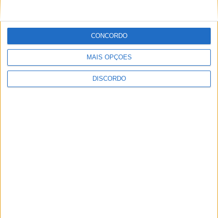
CONCORDO
MAIS OPÇÕES
DISCORDO
Dois detidos por tráfico de
estupefaciente
PUBLICIDADE
PUBLICIDADE