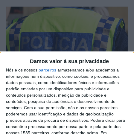
Damos valor à sua privacidade
Nós e os nossos
parceiros
armazenamos e/ou acedemos a
informações num dispositivo, como cookies, e processamos
dados pessoais, como identificadores únicos e informações
O Comando Distrital de Castelo Branco da PSP, no
padrão enviadas por um dispositivo para publicidade e
conteúdos personalizados, medição de publicidade e
decurso da sua atividade operacional de prevenção e
conteúdos, pesquisa de audiências e desenvolvimento de
combate à criminalidade, entre 1 a 8 de agosto, registou
serviços.
Com a sua permissão, nós e os nossos parceiros
na sua área de jurisdição 13 acidentes rodoviários.
poderemos usar identificação e dados de geolocalização
precisos através da procura de dispositivos. Poderá clicar para
Segundo a nota da PSP enviada à nossa redação, os 13
consentir o processamento por nossa parte e pela parte dos
nossos 1535 parceiros, conforme descrito acima. Em