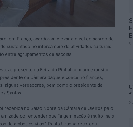
S
F
B
ard, em França, acordaram elevar o nível do acordo de
5 
o sustentado no intercâmbio de atividades culturais,
io entre agrupamentos de escolas.
steve presente na Feira do Pinhal com um expositor
 presidente da Câmara daquele concelho francês,
ns, alguns vereadores, bem como o presidente da
C
dos Santos.
f
5 
foi recebida no Salão Nobre da Câmara de Oleiros pelo
 amizade por entender que “a geminação é muito mais
cos de ambas as vilas”. Paulo Urbano recordou
ão Oleiros – Saint-Doulchard, os ex-autarcas dos