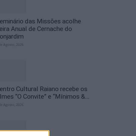
eminário das Missões acolhe
eira Anual de Cernache do
onjardim
de Agosto, 2026
entro Cultural Raiano recebe os
ilmes “O Convite” e “Mínimos &...
de Agosto, 2026