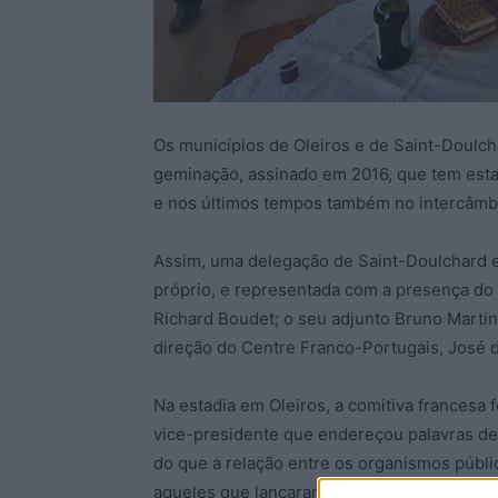
Os municípios de Oleiros e de Saint-Doulch
geminação, assinado em 2016, que tem estad
e nos últimos tempos também no intercâmb
Assim, uma delegação de Saint-Doulchard e
próprio, e representada com a presença do
Richard Boudet; o seu adjunto Bruno Marti
direção do Centre Franco-Portugais, José 
Na estadia em Oleiros, a comitiva francesa 
vice-presidente que endereçou palavras de
do que a relação entre os organismos públi
aqueles que lançaram a semente da geminaç