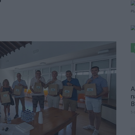
PU
A
n
B
5 