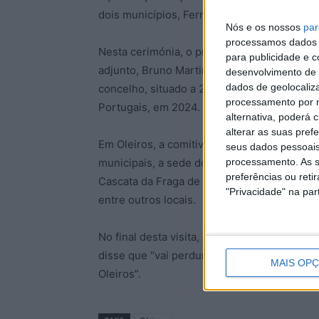
dois municípios, Fernando Jorge e Daniel B
Nós e os nossos
par
processamos dados p
Nesta cerimónia, o presidente da Câmara d
para publicidade e 
adjunto, Bruno Martins, a tarefa de organi
desenvolvimento de 
dados de geolocaliza
concelho, situado a 250km a sul de Paris, 
processamento por n
Portugais, em 2024.
alternativa, poderá
alterar as suas pref
Em Oleiros, a comitiva francesa visitou o proj
seus dados pessoais
processamento. As s
municipais, a sede do GAIO (que já atuou e
preferências ou reti
Cascata da Fraga de Água D’Alta, o miradour
"Privacidade" na part
entre outros locais.
No final desta visita, promovida pelo Municí
disse que “vai perdurar” no seu coração “a
MAIS OP
Oleiros”.