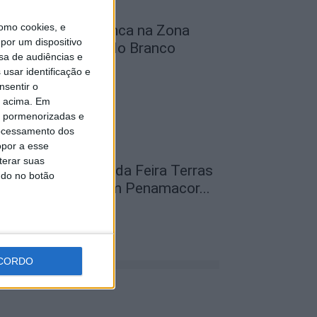
omo cookies, e
bra na Rua D arranca na Zona
por um dispositivo
ndustrial de Castelo Branco
sa de audiências e
de Agosto, 2026
usar identificação e
nsentir o
o acima. Em
is pormenorizadas e
ocessamento dos
opor a esse
terar suas
abeças de cartaz da Feira Terras
ndo no botão
o Lince do levaram Penamacor...
de Agosto, 2026
CORDO