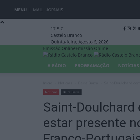
MENU
MAIL
JORNAIS
17.5
C
Castelo Branco
Quinta-feira, Agosto 6, 2026
Emissão Online
Emissão Online
A RÁDIO
PROGRAMAÇÃO
NOTÍCIAS
Início
Notícias
Beira Baixa
Saint-Doulchard conv
Notícias
Beira Baixa
Saint-Doulchard 
estar presente n
Franco-Portugai