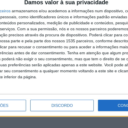
Damos valor à sua privacidade
ezard.
ceiros
armazenamos e/ou acedemos a informações num dispositivo, c
O
essoais, como identificadores únicos e informações padrão enviadas 
I
e Saint-Doulchard anunciou que irá delegar no seu
conteúdos personalizados, medição de publicidade e conteúdos, pesqui
5 
zar mais uma viagem de uma comitiva oleirense àquele
serviços.
Com a sua permissão, nós e os nossos parceiros poderemos 
ção precisos através da procura de dispositivos. Poderá clicar para co
aquando do 50º aniversário do Centre Franco-
ossa parte e pela parte dos nossos 1535 parceiros, conforme descrit
 clicar para recusar o consentimento ou para aceder a informações ma
erências antes de dar consentimento.
Tenha em atenção que algum pr
eto cultural “Arte à Porta”, a Igreja Matriz, os serviços
 poderá não exigir o seu consentimento, mas que tem o direito de se 
uas preferências serão aplicadas apenas a este website. Você pode al
m Saint-Doulchard), a Junta de Freguesia do Orvalho, a
C
rar seu consentimento a qualquer momento voltando a este site e clica
o do Mosqueiro, a oficina do artista Jorge Marquez,
d
e inferior da página.
5 
pio de Oleiros, Richard Boudet, em jeito de balanço
 forma calorosa como fomos recebidos pelas gentes de
ÇÕES
DISCORDO
CON