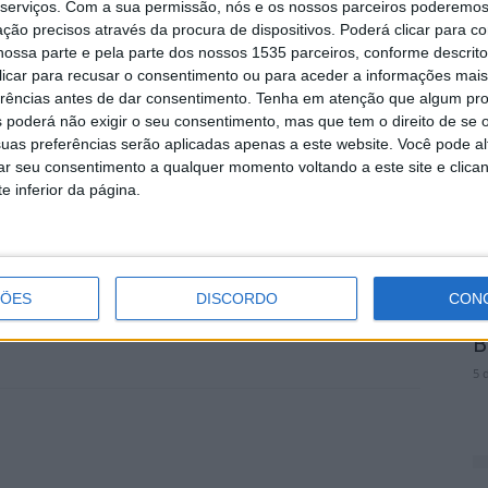
serviços.
Com a sua permissão, nós e os nossos parceiros poderemos 
tende-se com os outputs deste projeto,
ção precisos através da procura de dispositivos. Poderá clicar para co
r produzido, mostrar o alcance da investigação
A
ossa parte e pela parte dos nossos 1535 parceiros, conforme descrit
ratégico em termos de desenvolvimento do projeto do
n
 clicar para recusar o consentimento ou para aceder a informações ma
B
erências antes de dar consentimento.
Tenha em atenção que algum pr
 poderá não exigir o seu consentimento, mas que tem o direito de se 
5 
uas preferências serão aplicadas apenas a este website. Você pode al
-CEIS20), este projeto conta com a Faculdade de
rar seu consentimento a qualquer momento voltando a este site e clica
e Nova de Lisboa, o Município de Idanha-a-Nova e a
e inferior da página.
elha, como parceiros institucionais, e será
as comunidades locais, os agentes económicos e
S
ÇÕES
DISCORDO
CON
F
B
5 