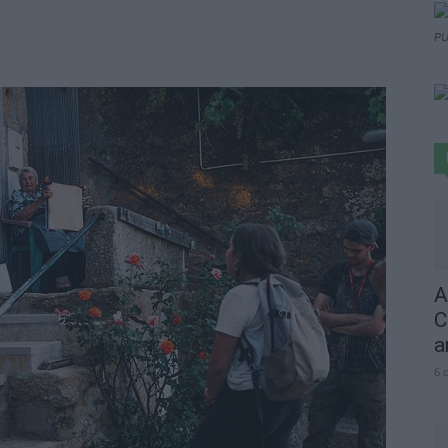
PU
A
C
a
6 