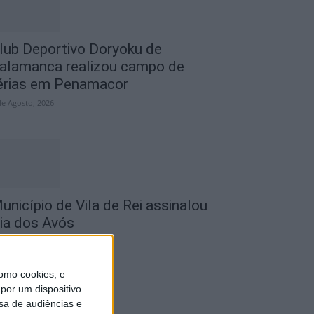
lub Deportivo Doryoku de
alamanca realizou campo de
érias em Penamacor
de Agosto, 2026
unicípio de Vila de Rei assinalou
ia dos Avós
de Agosto, 2026
omo cookies, e
por um dispositivo
sa de audiências e