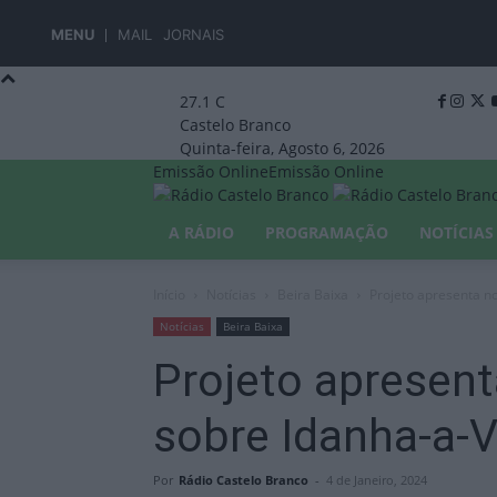
MENU
MAIL
JORNAIS
27.1
C
Castelo Branco
Quinta-feira, Agosto 6, 2026
Emissão Online
Emissão Online
A RÁDIO
PROGRAMAÇÃO
NOTÍCIAS
Início
Notícias
Beira Baixa
Projeto apresenta no
Notícias
Beira Baixa
Projeto apresent
sobre Idanha-a-V
Por
Rádio Castelo Branco
-
4 de Janeiro, 2024