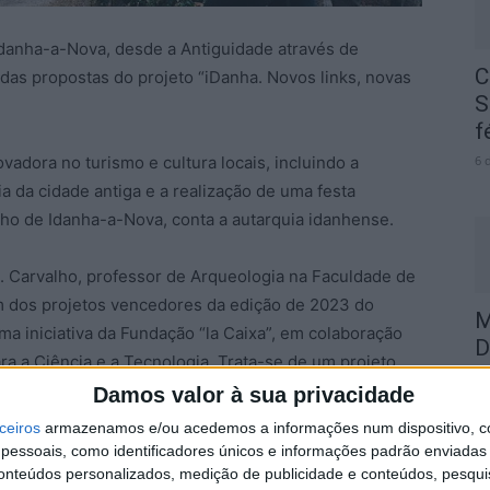
danha-a-Nova, desde a Antiguidade através de
C
a das propostas do projeto “iDanha. Novos links, novas
S
f
adora no turismo e cultura locais, incluindo a
6 
 da cidade antiga e a realização de uma festa
lho de Idanha-a-Nova, conta a autarquia idanhense.
. Carvalho, professor de Arqueologia na Faculdade de
um dos projetos vencedores da edição de 2023 do
M
ma iniciativa da Fundação “la Caixa”, em colaboração
D
a a Ciência e a Tecnologia. Trata-se de um projeto
6 
 de investigadores do CEIS20 – Centro de Estudos
Damos valor à sua privacidade
rmando Redentor, Ricardo Costeira, Sara Dias-Trindade,
ceiros
armazenamos e/ou acedemos a informações num dispositivo, c
s.
essoais, como identificadores únicos e informações padrão enviadas 
conteúdos personalizados, medição de publicidade e conteúdos, pesqui