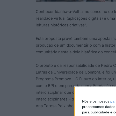
Conhecer Idanha-a-Velha, no concelho de I
realidade virtual (aplicações digitais) é um
leituras históricas criativas”.
Esta proposta prevê também uma aposta inov
produção de um documentário com a história
comunitária nesta aldeia histórica do conce
O projeto é da responsabilidade de Pedro C
Letras da Universidade de Coimbra, e foi 
Programa Promove – O Futuro do Interior, u
com o BPI e em parceria com a Fundação par
interdisciplinar que conta com uma equipa
Interdisciplinares – de diferentes áreas: A
Nós e os nossos
par
Ana Teresa Peixinho e Clara Almeida Santo
processamos dados p
para publicidade e 