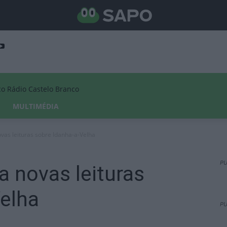
Rádio Castelo Branco
MULTIMÉDIA
vas leituras sobre Idanha-a-Velha
PU
a novas leituras
elha
PU