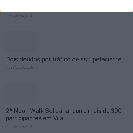
Academia Sénior da Sertã expõe artes na
Casa da Cultura
7 de Agosto, 2026
Dois detidos por tráfico de estupefaciente
7 de Agosto, 2026
2ª Neon Walk Solidária reuniu mais de 300
participantes em Vila...
7 de Agosto, 2026