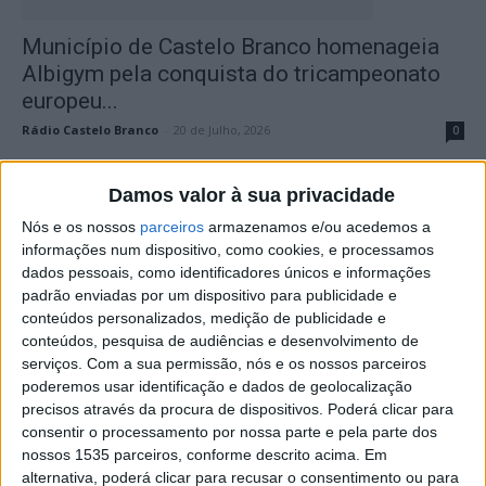
Município de Castelo Branco homenageia
Albigym pela conquista do tricampeonato
europeu...
Rádio Castelo Branco
-
20 de Julho, 2026
0
Damos valor à sua privacidade
Nós e os nossos
parceiros
armazenamos e/ou acedemos a
informações num dispositivo, como cookies, e processamos
dados pessoais, como identificadores únicos e informações
padrão enviadas por um dispositivo para publicidade e
conteúdos personalizados, medição de publicidade e
conteúdos, pesquisa de audiências e desenvolvimento de
serviços.
Com a sua permissão, nós e os nossos parceiros
ALBIGYM sagra-se Campeã Europeia pela
poderemos usar identificação e dados de geolocalização
3ª vez consecutiva
precisos através da procura de dispositivos. Poderá clicar para
consentir o processamento por nossa parte e pela parte dos
Rádio Castelo Branco
-
13 de Julho, 2026
0
nossos 1535 parceiros, conforme descrito acima. Em
alternativa, poderá clicar para recusar o consentimento ou para