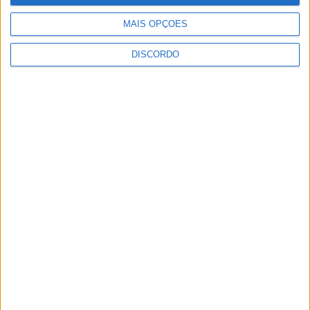
Nacional em Torres Novas
Rádio Castelo Branco
-
25 de Junho, 2025
0
MAIS OPÇÕES
DISCORDO
1
2
3
PUBLICIDADE
PUBLICIDADE
PUBLICIDADE