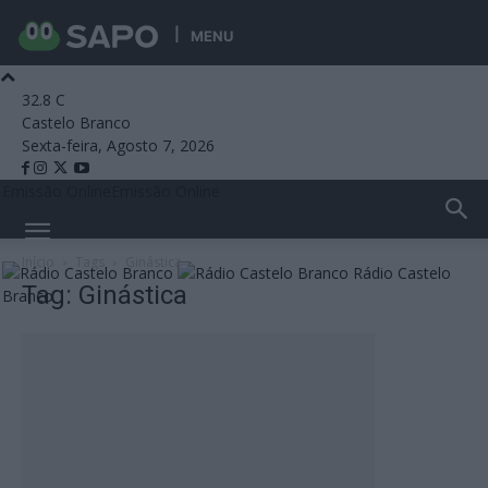
MENU
32.8
C
Castelo Branco
Sexta-feira, Agosto 7, 2026
Emissão Online
Emissão Online
Início
Tags
Ginástica
Rádio Castelo
Tag: Ginástica
Branco