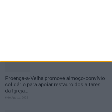
Teatro Clube de Penamacor recebeu
apresentação da obra de estreia de...
7 de Agosto, 2026
Proença-a-Velha promove almoço-convívio
solidário para apoiar restauro dos altares
da Igreja...
6 de Agosto, 2026